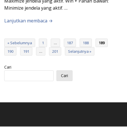
Maximize jendela yang aktif. Win + Panah Bawah:
Minimize jendela yang aktif. …
Lanjutkan membaca →
« Sebelumnya
1
…
187
188
189
190
191
…
201
Selanjutnya »
Cari
Cari