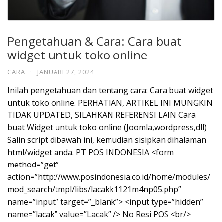
Pengetahuan & Cara: Cara buat
widget untuk toko online
CARA
·
JANUARI 27, 2024
Inilah pengetahuan dan tentang cara: Cara buat widget
untuk toko online. PERHATIAN, ARTIKEL INI MUNGKIN
TIDAK UPDATED, SILAHKAN REFERENSI LAIN Cara
buat Widget untuk toko online (Joomla,wordpress,dll)
Salin script dibawah ini, kemudian sisipkan dihalaman
html/widget anda. PT POS INDONESIA <form
method=”get”
action=”http://www.posindonesia.co.id/home/modules/
mod_search/tmpl/libs/lacakk1121m4np05.php”
name=”input” target=”_blank”> <input type=”hidden”
name=”lacak” value=”Lacak” /> No Resi POS <br/>