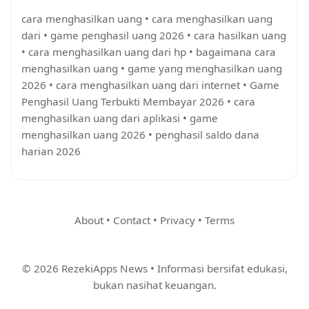
cara menghasilkan uang
•
cara menghasilkan uang
dari
•
game penghasil uang 2026
•
cara hasilkan uang
•
cara menghasilkan uang dari hp
•
bagaimana cara
menghasilkan uang
•
game yang menghasilkan uang
2026
•
cara menghasilkan uang dari internet
•
Game
Penghasil Uang Terbukti Membayar 2026
•
cara
menghasilkan uang dari aplikasi
•
game
menghasilkan uang 2026
•
penghasil saldo dana
harian 2026
About
•
Contact
•
Privacy
•
Terms
© 2026 RezekiApps News • Informasi bersifat edukasi,
bukan nasihat keuangan.