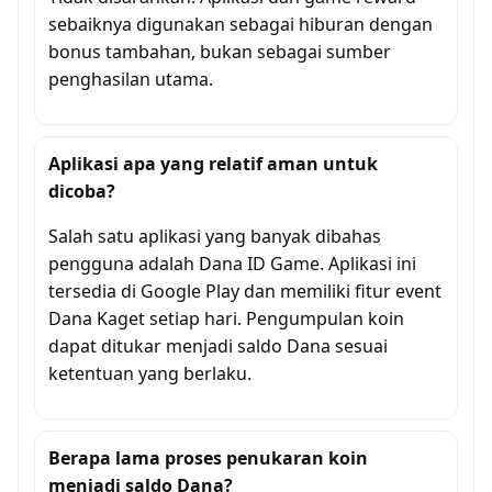
sebaiknya digunakan sebagai hiburan dengan
bonus tambahan, bukan sebagai sumber
penghasilan utama.
Aplikasi apa yang relatif aman untuk
dicoba?
Salah satu aplikasi yang banyak dibahas
pengguna adalah Dana ID Game. Aplikasi ini
tersedia di Google Play dan memiliki fitur event
Dana Kaget setiap hari. Pengumpulan koin
dapat ditukar menjadi saldo Dana sesuai
ketentuan yang berlaku.
Berapa lama proses penukaran koin
menjadi saldo Dana?