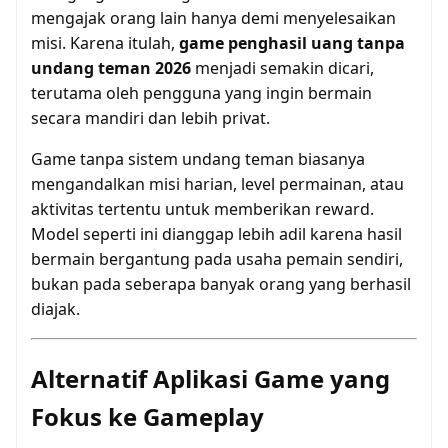
mengajak orang lain hanya demi menyelesaikan
misi. Karena itulah,
game penghasil uang tanpa
undang teman 2026
menjadi semakin dicari,
terutama oleh pengguna yang ingin bermain
secara mandiri dan lebih privat.
Game tanpa sistem undang teman biasanya
mengandalkan misi harian, level permainan, atau
aktivitas tertentu untuk memberikan reward.
Model seperti ini dianggap lebih adil karena hasil
bermain bergantung pada usaha pemain sendiri,
bukan pada seberapa banyak orang yang berhasil
diajak.
Alternatif Aplikasi Game yang
Fokus ke Gameplay