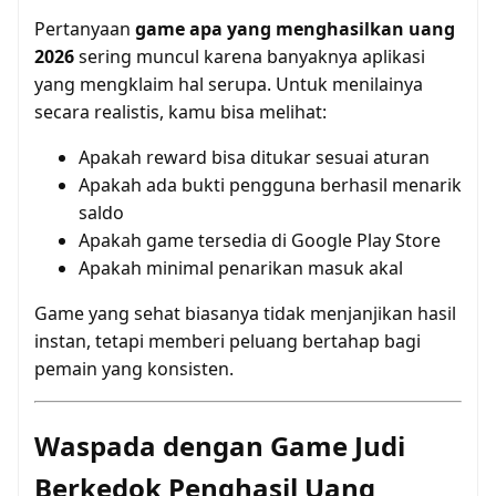
Pertanyaan
game apa yang menghasilkan uang
2026
sering muncul karena banyaknya aplikasi
yang mengklaim hal serupa. Untuk menilainya
secara realistis, kamu bisa melihat:
Apakah reward bisa ditukar sesuai aturan
Apakah ada bukti pengguna berhasil menarik
saldo
Apakah game tersedia di Google Play Store
Apakah minimal penarikan masuk akal
Game yang sehat biasanya tidak menjanjikan hasil
instan, tetapi memberi peluang bertahap bagi
pemain yang konsisten.
Waspada dengan Game Judi
Berkedok Penghasil Uang