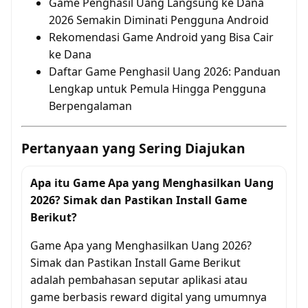
Game Penghasil Uang Langsung ke Dana
2026 Semakin Diminati Pengguna Android
Rekomendasi Game Android yang Bisa Cair
ke Dana
Daftar Game Penghasil Uang 2026: Panduan
Lengkap untuk Pemula Hingga Pengguna
Berpengalaman
Pertanyaan yang Sering Diajukan
Apa itu Game Apa yang Menghasilkan Uang
2026? Simak dan Pastikan Install Game
Berikut?
Game Apa yang Menghasilkan Uang 2026?
Simak dan Pastikan Install Game Berikut
adalah pembahasan seputar aplikasi atau
game berbasis reward digital yang umumnya