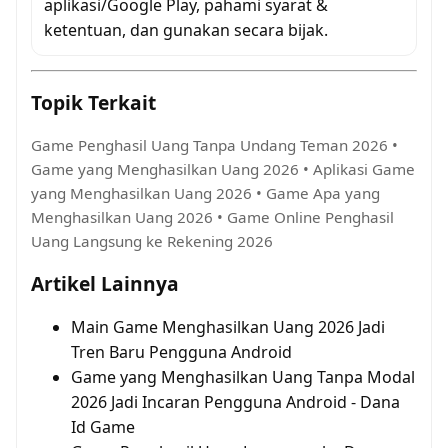
aplikasi/Google Play, pahami syarat &
ketentuan, dan gunakan secara bijak.
Topik Terkait
Game Penghasil Uang Tanpa Undang Teman 2026
•
Game yang Menghasilkan Uang 2026
•
Aplikasi Game
yang Menghasilkan Uang 2026
•
Game Apa yang
Menghasilkan Uang 2026
•
Game Online Penghasil
Uang Langsung ke Rekening 2026
Artikel Lainnya
Main Game Menghasilkan Uang 2026 Jadi
Tren Baru Pengguna Android
Game yang Menghasilkan Uang Tanpa Modal
2026 Jadi Incaran Pengguna Android - Dana
Id Game