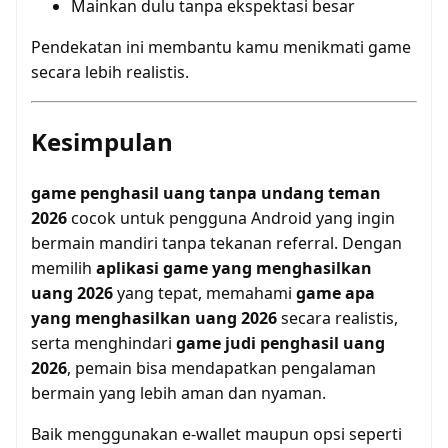
Mainkan dulu tanpa ekspektasi besar
Pendekatan ini membantu kamu menikmati game
secara lebih realistis.
Kesimpulan
game penghasil uang tanpa undang teman
2026
cocok untuk pengguna Android yang ingin
bermain mandiri tanpa tekanan referral. Dengan
memilih
aplikasi game yang menghasilkan
uang 2026
yang tepat, memahami
game apa
yang menghasilkan uang 2026
secara realistis,
serta menghindari
game judi penghasil uang
2026
, pemain bisa mendapatkan pengalaman
bermain yang lebih aman dan nyaman.
Baik menggunakan e-wallet maupun opsi seperti