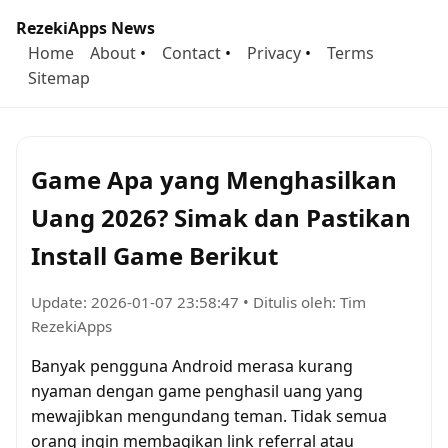
RezekiApps News
Home
About
•
Contact
•
Privacy
•
Terms
Sitemap
Game Apa yang Menghasilkan
Uang 2026? Simak dan Pastikan
Install Game Berikut
Update: 2026-01-07 23:58:47 • Ditulis oleh: Tim
RezekiApps
Banyak pengguna Android merasa kurang
nyaman dengan game penghasil uang yang
mewajibkan mengundang teman. Tidak semua
orang ingin membagikan link referral atau