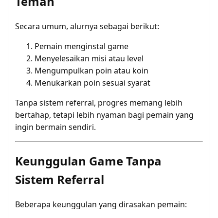
Teman
Secara umum, alurnya sebagai berikut:
Pemain menginstal game
Menyelesaikan misi atau level
Mengumpulkan poin atau koin
Menukarkan poin sesuai syarat
Tanpa sistem referral, progres memang lebih
bertahap, tetapi lebih nyaman bagi pemain yang
ingin bermain sendiri.
Keunggulan Game Tanpa
Sistem Referral
Beberapa keunggulan yang dirasakan pemain: