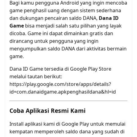
Bagi kamu pengguna Android yang ingin mencoba
game penghasil uang dengan sistem sederhana
dan dukungan pencairan saldo DANA,
Dana ID
Game
bisa menjadi salah satu pilihan yang layak
dicoba. Game ini dapat dimainkan gratis dan
dirancang untuk pengguna yang ingin
mengumpulkan saldo DANA dari aktivitas bermain
game.
Dana ID Game tersedia di Google Play Store
melalui tautan berikut:
https://play.google.com/store/apps/details?
id=com.danaidgame.apkpenghasildana&hl=id
Coba Aplikasi Resmi Kami
Install aplikasi kami di Google Play untuk memulai
kempatan memperoleh saldo dana yang sudah di