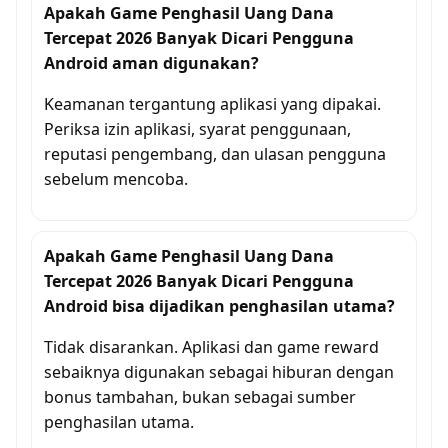
Apakah Game Penghasil Uang Dana
Tercepat 2026 Banyak Dicari Pengguna
Android aman digunakan?
Keamanan tergantung aplikasi yang dipakai.
Periksa izin aplikasi, syarat penggunaan,
reputasi pengembang, dan ulasan pengguna
sebelum mencoba.
Apakah Game Penghasil Uang Dana
Tercepat 2026 Banyak Dicari Pengguna
Android bisa dijadikan penghasilan utama?
Tidak disarankan. Aplikasi dan game reward
sebaiknya digunakan sebagai hiburan dengan
bonus tambahan, bukan sebagai sumber
penghasilan utama.