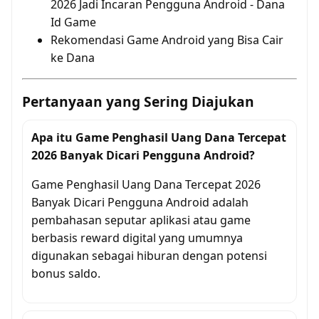
2026 Jadi Incaran Pengguna Android - Dana
Id Game
Rekomendasi Game Android yang Bisa Cair
ke Dana
Pertanyaan yang Sering Diajukan
Apa itu Game Penghasil Uang Dana Tercepat
2026 Banyak Dicari Pengguna Android?
Game Penghasil Uang Dana Tercepat 2026
Banyak Dicari Pengguna Android adalah
pembahasan seputar aplikasi atau game
berbasis reward digital yang umumnya
digunakan sebagai hiburan dengan potensi
bonus saldo.