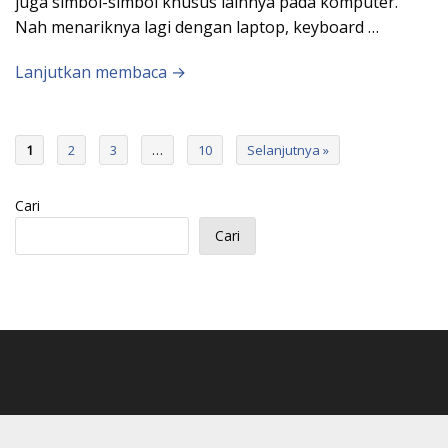
juga simbol-simbol khusus lainnya pada komputer.
Nah menariknya lagi dengan laptop, keyboard …
Lanjutkan membaca →
1
2
3
…
10
Selanjutnya »
Cari
Cari