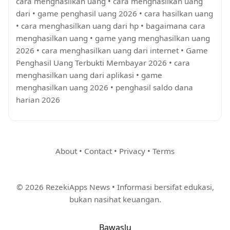
cara menghasilkan uang
•
cara menghasilkan uang
dari
•
game penghasil uang 2026
•
cara hasilkan uang
•
cara menghasilkan uang dari hp
•
bagaimana cara
menghasilkan uang
•
game yang menghasilkan uang
2026
•
cara menghasilkan uang dari internet
•
Game
Penghasil Uang Terbukti Membayar 2026
•
cara
menghasilkan uang dari aplikasi
•
game
menghasilkan uang 2026
•
penghasil saldo dana
harian 2026
About
•
Contact
•
Privacy
•
Terms
© 2026 RezekiApps News • Informasi bersifat edukasi,
bukan nasihat keuangan.
Bawaslu