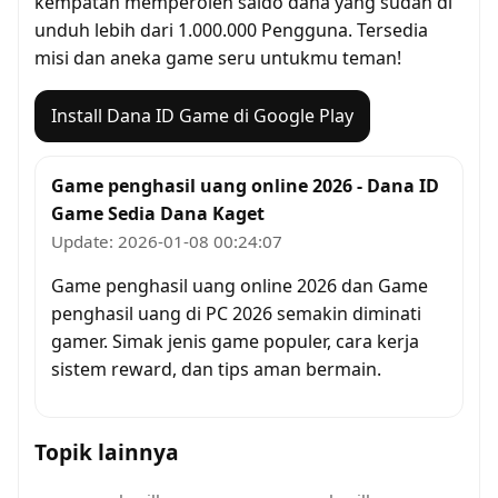
kempatan memperoleh saldo dana yang sudah di
unduh lebih dari 1.000.000 Pengguna. Tersedia
misi dan aneka game seru untukmu teman!
Install Dana ID Game di Google Play
Game penghasil uang online 2026 - Dana ID
Game Sedia Dana Kaget
Update: 2026-01-08 00:24:07
Game penghasil uang online 2026 dan Game
penghasil uang di PC 2026 semakin diminati
gamer. Simak jenis game populer, cara kerja
sistem reward, dan tips aman bermain.
Topik lainnya