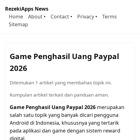
RezekiApps News
Home
About
•
Contact
•
Privacy
•
Terms
Sitemap
Game Penghasil Uang Paypal
2026
Ditemukan 1 artikel yang membahas topik ini.
Kumpulan artikel terkait dan panduan aman.
Game Penghasil Uang Paypal 2026
merupakan
salah satu topik yang banyak dicari pengguna
Android di Indonesia, khususnya yang tertarik
pada aplikasi dan game dengan sistem reward
digital.