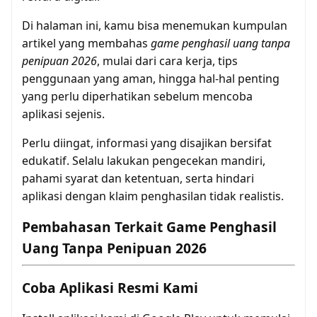
Di halaman ini, kamu bisa menemukan kumpulan
artikel yang membahas
game penghasil uang tanpa
penipuan 2026
, mulai dari cara kerja, tips
penggunaan yang aman, hingga hal-hal penting
yang perlu diperhatikan sebelum mencoba
aplikasi sejenis.
Perlu diingat, informasi yang disajikan bersifat
edukatif. Selalu lakukan pengecekan mandiri,
pahami syarat dan ketentuan, serta hindari
aplikasi dengan klaim penghasilan tidak realistis.
Pembahasan Terkait Game Penghasil
Uang Tanpa Penipuan 2026
Coba Aplikasi Resmi Kami