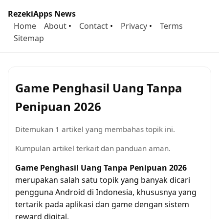
RezekiApps News
Home
About
•
Contact
•
Privacy
•
Terms
Sitemap
Game Penghasil Uang Tanpa
Penipuan 2026
Ditemukan 1 artikel yang membahas topik ini.
Kumpulan artikel terkait dan panduan aman.
Game Penghasil Uang Tanpa Penipuan 2026
merupakan salah satu topik yang banyak dicari
pengguna Android di Indonesia, khususnya yang
tertarik pada aplikasi dan game dengan sistem
reward digital.