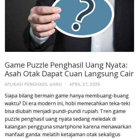
Game Puzzle Penghasil Uang Nyata:
Asah Otak Dapat Cuan Langsung Cair
APLIKASI PENGHASIL UANG
·
APRIL 27, 2026
Siapa bilang bermain game hanya membuang-buang
waktu? Di era modern ini, hobi memecahkan teka-teki
bisa diubah menjadi pundi-pundi rupiah. Tren game
puzzle penghasil uang nyata sedang meledak di
kalangan pengguna smartphone karena menawarkan
manfaat ganda: melatih ketajaman otak sekaligus