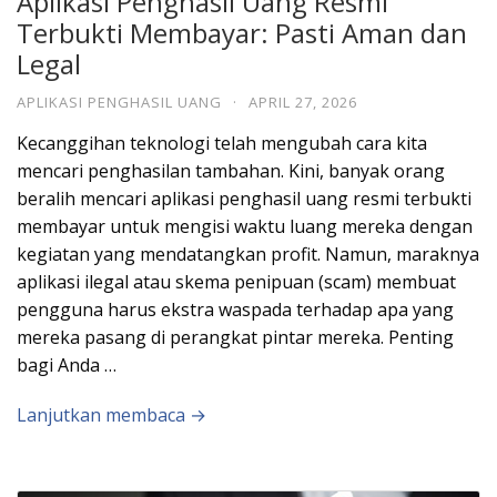
Aplikasi Penghasil Uang Resmi
Terbukti Membayar: Pasti Aman dan
Legal
APLIKASI PENGHASIL UANG
·
APRIL 27, 2026
Kecanggihan teknologi telah mengubah cara kita
mencari penghasilan tambahan. Kini, banyak orang
beralih mencari aplikasi penghasil uang resmi terbukti
membayar untuk mengisi waktu luang mereka dengan
kegiatan yang mendatangkan profit. Namun, maraknya
aplikasi ilegal atau skema penipuan (scam) membuat
pengguna harus ekstra waspada terhadap apa yang
mereka pasang di perangkat pintar mereka. Penting
bagi Anda …
Lanjutkan membaca →