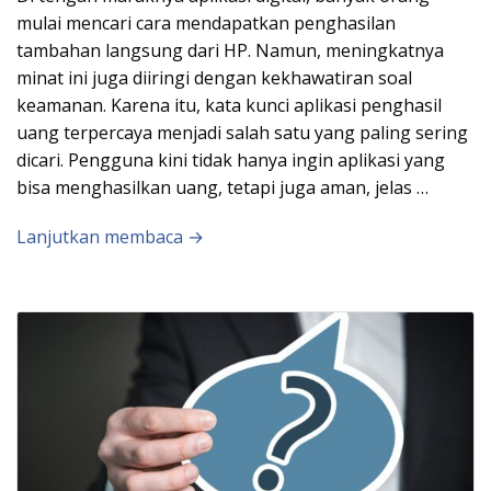
mulai mencari cara mendapatkan penghasilan
tambahan langsung dari HP. Namun, meningkatnya
minat ini juga diiringi dengan kekhawatiran soal
keamanan. Karena itu, kata kunci aplikasi penghasil
uang terpercaya menjadi salah satu yang paling sering
dicari. Pengguna kini tidak hanya ingin aplikasi yang
bisa menghasilkan uang, tetapi juga aman, jelas …
Lanjutkan membaca →