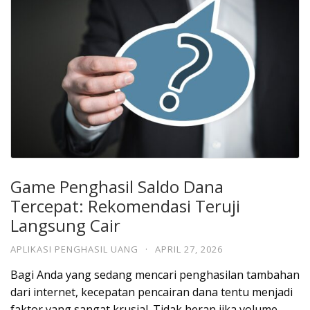
Game Penghasil Saldo Dana
Tercepat: Rekomendasi Teruji
Langsung Cair
APLIKASI PENGHASIL UANG
·
APRIL 27, 2026
Bagi Anda yang sedang mencari penghasilan tambahan
dari internet, kecepatan pencairan dana tentu menjadi
faktor yang sangat krusial. Tidak heran jika volume