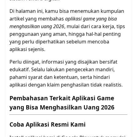
Di halaman ini, kamu bisa menemukan kumpulan
artikel yang membahas
aplikasi game yang bisa
menghasilkan uang 2026
, mulai dari cara kerja, tips
penggunaan yang aman, hingga hal-hal penting
yang perlu diperhatikan sebelum mencoba
aplikasi sejenis.
Perlu diingat, informasi yang disajikan bersifat
edukatif. Selalu lakukan pengecekan mandiri,
pahami syarat dan ketentuan, serta hindari
aplikasi dengan klaim penghasilan tidak realistis.
Pembahasan Terkait Aplikasi Game
yang Bisa Menghasilkan Uang 2026
Coba Aplikasi Resmi Kami