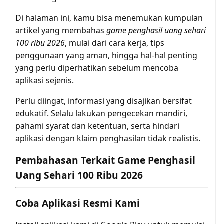
Di halaman ini, kamu bisa menemukan kumpulan
artikel yang membahas
game penghasil uang sehari
100 ribu 2026
, mulai dari cara kerja, tips
penggunaan yang aman, hingga hal-hal penting
yang perlu diperhatikan sebelum mencoba
aplikasi sejenis.
Perlu diingat, informasi yang disajikan bersifat
edukatif. Selalu lakukan pengecekan mandiri,
pahami syarat dan ketentuan, serta hindari
aplikasi dengan klaim penghasilan tidak realistis.
Pembahasan Terkait Game Penghasil
Uang Sehari 100 Ribu 2026
Coba Aplikasi Resmi Kami