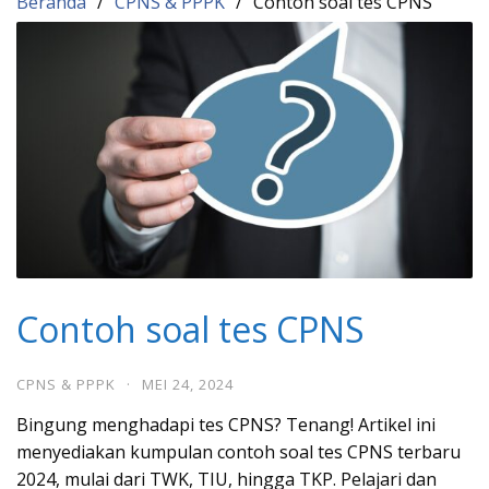
Beranda
CPNS & PPPK
Contoh soal tes CPNS
Contoh soal tes CPNS
CPNS & PPPK
·
MEI 24, 2024
Bingung menghadapi tes CPNS? Tenang! Artikel ini
menyediakan kumpulan contoh soal tes CPNS terbaru
2024, mulai dari TWK, TIU, hingga TKP. Pelajari dan