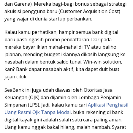
dan Garena). Mereka bagi-bagi bonus sebagai strategi
akuisisi pengguna baru (Customer Acquisition Cost)
yang wajar di dunia startup perbankan.
Kalau kamu perhatikan, hampir semua bank digital
baru pasti ngasih promo pendaftaran. Daripada
mereka bayar iklan mahal-mahal di TV atau baliho
jalanan, mending budget iklannya dikasih langsung ke
nasabah dalam bentuk saldo tunai. Win-win solution,
kan? Bank dapat nasabah aktif, kita dapet duit buat
jajan cilok.
SeaBank ini juga udah diawasi oleh Otoritas Jasa
Keuangan (OJK) dan dijamin oleh Lembaga Penjamin
Simpanan (LPS). Jadi, kalau kamu cari
Aplikasi Penghasil
Uang Resmi Ojk Tanpa Modal
, buka rekening di bank
digital kayak gini adalah salah satu cara paling aman.
Uang kamu nggak bakal hilang, malah nambah. Syarat