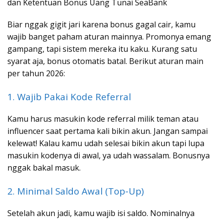
dan Ketentuan Bonus Uang Tunai SeaBank
Biar nggak gigit jari karena bonus gagal cair, kamu
wajib banget paham aturan mainnya. Promonya emang
gampang, tapi sistem mereka itu kaku. Kurang satu
syarat aja, bonus otomatis batal. Berikut aturan main
per tahun 2026:
1. Wajib Pakai Kode Referral
Kamu harus masukin kode referral milik teman atau
influencer saat pertama kali bikin akun. Jangan sampai
kelewat! Kalau kamu udah selesai bikin akun tapi lupa
masukin kodenya di awal, ya udah wassalam. Bonusnya
nggak bakal masuk.
2. Minimal Saldo Awal (Top-Up)
Setelah akun jadi, kamu wajib isi saldo. Nominalnya