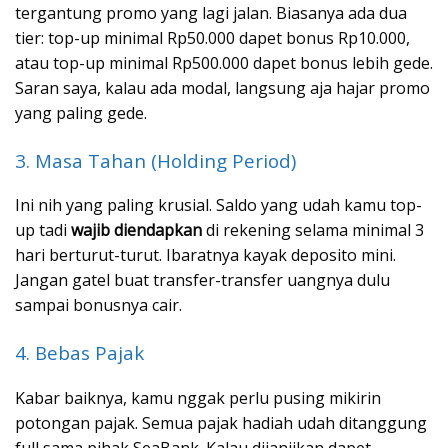
tergantung promo yang lagi jalan. Biasanya ada dua
tier: top-up minimal Rp50.000 dapet bonus Rp10.000,
atau top-up minimal Rp500.000 dapet bonus lebih gede.
Saran saya, kalau ada modal, langsung aja hajar promo
yang paling gede.
3. Masa Tahan (Holding Period)
Ini nih yang paling krusial. Saldo yang udah kamu top-
up tadi
wajib diendapkan
di rekening selama minimal 3
hari berturut-turut. Ibaratnya kayak deposito mini.
Jangan gatel buat transfer-transfer uangnya dulu
sampai bonusnya cair.
4. Bebas Pajak
Kabar baiknya, kamu nggak perlu pusing mikirin
potongan pajak. Semua pajak hadiah udah ditanggung