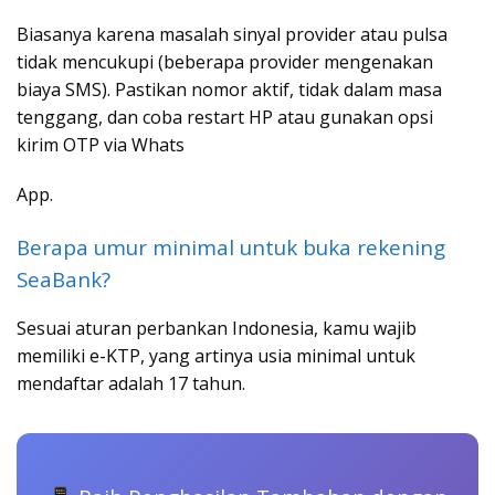
Biasanya karena masalah sinyal provider atau pulsa
tidak mencukupi (beberapa provider mengenakan
biaya SMS). Pastikan nomor aktif, tidak dalam masa
tenggang, dan coba restart HP atau gunakan opsi
kirim OTP via Whats
App.
Berapa umur minimal untuk buka rekening
SeaBank?
Sesuai aturan perbankan Indonesia, kamu wajib
memiliki e-KTP, yang artinya usia minimal untuk
mendaftar adalah 17 tahun.