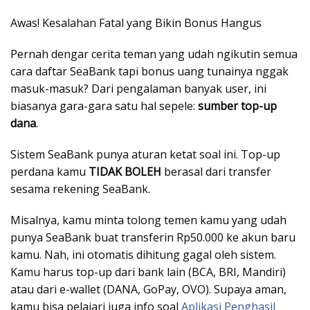
Awas! Kesalahan Fatal yang Bikin Bonus Hangus
Pernah dengar cerita teman yang udah ngikutin semua
cara daftar SeaBank tapi bonus uang tunainya nggak
masuk-masuk? Dari pengalaman banyak user, ini
biasanya gara-gara satu hal sepele:
sumber top-up
dana
.
Sistem SeaBank punya aturan ketat soal ini. Top-up
perdana kamu
TIDAK BOLEH
berasal dari transfer
sesama rekening SeaBank.
Misalnya, kamu minta tolong temen kamu yang udah
punya SeaBank buat transferin Rp50.000 ke akun baru
kamu. Nah, ini otomatis dihitung gagal oleh sistem.
Kamu harus top-up dari bank lain (BCA, BRI, Mandiri)
atau dari e-wallet (DANA, GoPay, OVO). Supaya aman,
kamu bisa pelajari juga info soal
Aplikasi Penghasil