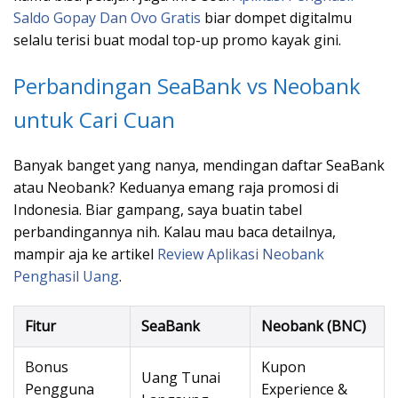
Saldo Gopay Dan Ovo Gratis
biar dompet digitalmu
selalu terisi buat modal top-up promo kayak gini.
Perbandingan SeaBank vs Neobank
untuk Cari Cuan
Banyak banget yang nanya, mendingan daftar SeaBank
atau Neobank? Keduanya emang raja promosi di
Indonesia. Biar gampang, saya buatin tabel
perbandingannya nih. Kalau mau baca detailnya,
mampir aja ke artikel
Review Aplikasi Neobank
Penghasil Uang
.
Fitur
SeaBank
Neobank (BNC)
Bonus
Kupon
Uang Tunai
Pengguna
Experience &