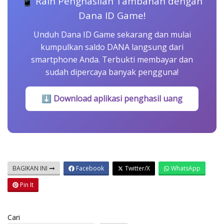
📱 Raih Penghasilan Tambahan dengan
Dana ID Game!
Unduh Dana ID Game sekarang dan mulai
kumpulkan saldo DANA langsung dari
smartphone Anda. Terbukti membayar dan
sudah dipercaya banyak pengguna!
⬇ Download aplikasi penghasil uang
BAGIKAN INI
Facebook
Twitter/X
WhatsApp
Pin It
Cari