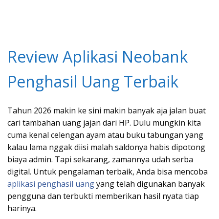
Review Aplikasi Neobank
Penghasil Uang Terbaik
Tahun 2026 makin ke sini makin banyak aja jalan buat
cari tambahan uang jajan dari HP. Dulu mungkin kita
cuma kenal celengan ayam atau buku tabungan yang
kalau lama nggak diisi malah saldonya habis dipotong
biaya admin. Tapi sekarang, zamannya udah serba
digital. Untuk pengalaman terbaik, Anda bisa mencoba
aplikasi penghasil uang
yang telah digunakan banyak
pengguna dan terbukti memberikan hasil nyata tiap
harinya.