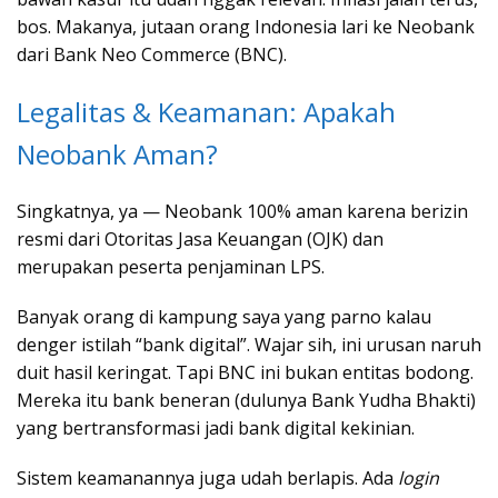
bos. Makanya, jutaan orang Indonesia lari ke Neobank
dari Bank Neo Commerce (BNC).
Legalitas & Keamanan: Apakah
Neobank Aman?
Singkatnya, ya — Neobank 100% aman karena berizin
resmi dari Otoritas Jasa Keuangan (OJK) dan
merupakan peserta penjaminan LPS.
Banyak orang di kampung saya yang parno kalau
denger istilah “bank digital”. Wajar sih, ini urusan naruh
duit hasil keringat. Tapi BNC ini bukan entitas bodong.
Mereka itu bank beneran (dulunya Bank Yudha Bhakti)
yang bertransformasi jadi bank digital kekinian.
Sistem keamanannya juga udah berlapis. Ada
login