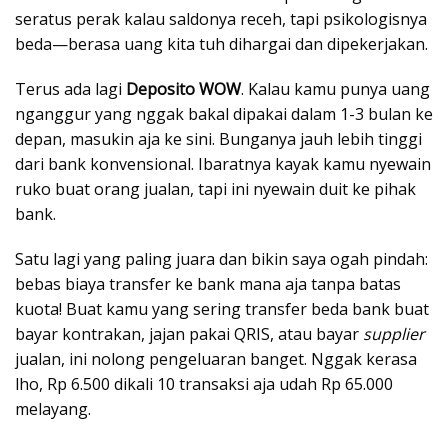
seratus perak kalau saldonya receh, tapi psikologisnya
beda—berasa uang kita tuh dihargai dan dipekerjakan.
Terus ada lagi
Deposito WOW
. Kalau kamu punya uang
nganggur yang nggak bakal dipakai dalam 1-3 bulan ke
depan, masukin aja ke sini. Bunganya jauh lebih tinggi
dari bank konvensional. Ibaratnya kayak kamu nyewain
ruko buat orang jualan, tapi ini nyewain duit ke pihak
bank.
Satu lagi yang paling juara dan bikin saya ogah pindah:
bebas biaya transfer ke bank mana aja tanpa batas
kuota! Buat kamu yang sering transfer beda bank buat
bayar kontrakan, jajan pakai QRIS, atau bayar
supplier
jualan, ini nolong pengeluaran banget. Nggak kerasa
lho, Rp 6.500 dikali 10 transaksi aja udah Rp 65.000
melayang.