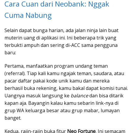
Cara Cuan dari Neobank: Nggak
Cuma Nabung
Selain dapat bunga harian, ada jalan ninja lain buat
muterin uang di aplikasi ini. Ini beberapa trik yang
terbukti ampuh dan sering di-ACC sama pengguna
baru:
Pertama, manfaatkan program undang teman
(referral). Tiap kali kamu ngajak teman, saudara, atau
pacar daftar pakai kode unik kamu dan mereka
berhasil buka rekening, kamu bakal dapat komisi tunai.
Uangnya masuk langsung ke
balance
dan bisa ditarik
kapan aja. Bayangin kalau kamu sebarin link-nya di
grup WA keluarga besar atau grup mabar, lumayan
banget.
Kedua, rajin-rajin buka fitur
Neo Fortune
. Ini semacam