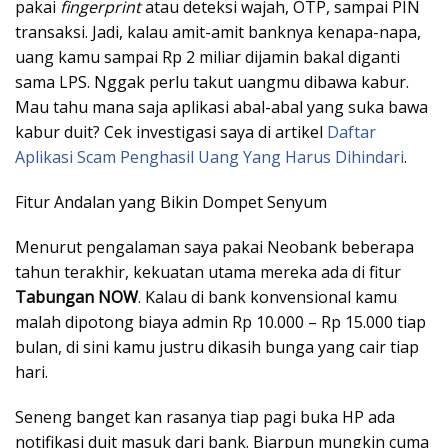
pakai
fingerprint
atau deteksi wajah, OTP, sampai PIN
transaksi. Jadi, kalau amit-amit banknya kenapa-napa,
uang kamu sampai Rp 2 miliar dijamin bakal diganti
sama LPS. Nggak perlu takut uangmu dibawa kabur.
Mau tahu mana saja aplikasi abal-abal yang suka bawa
kabur duit? Cek investigasi saya di artikel
Daftar
Aplikasi Scam Penghasil Uang Yang Harus Dihindari
.
Fitur Andalan yang Bikin Dompet Senyum
Menurut pengalaman saya pakai Neobank beberapa
tahun terakhir, kekuatan utama mereka ada di fitur
Tabungan NOW
. Kalau di bank konvensional kamu
malah dipotong biaya admin Rp 10.000 – Rp 15.000 tiap
bulan, di sini kamu justru dikasih bunga yang cair tiap
hari.
Seneng banget kan rasanya tiap pagi buka HP ada
notifikasi duit masuk dari bank. Biarpun mungkin cuma