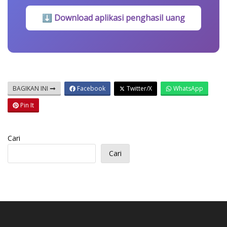
⬇ Download aplikasi penghasil uang
BAGIKAN INI
Facebook
Twitter/X
WhatsApp
Pin It
Cari
Cari