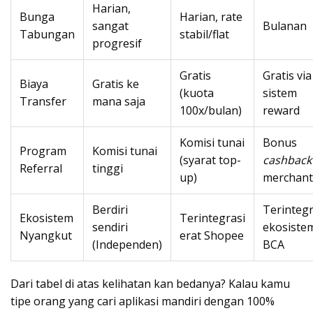
Harian,
Bunga
Harian, rate
sangat
Bulanan
Tabungan
stabil/flat
progresif
Gratis
Gratis via
Biaya
Gratis ke
(kuota
sistem
Transfer
mana saja
100x/bulan)
reward
Komisi tunai
Bonus
Program
Komisi tunai
(syarat top-
cashback
Referral
tinggi
up)
merchant
Berdiri
Terintegr
Ekosistem
Terintegrasi
sendiri
ekosiste
Nyangkut
erat Shopee
(Independen)
BCA
Dari tabel di atas kelihatan kan bedanya? Kalau kamu
tipe orang yang cari aplikasi mandiri dengan 100%