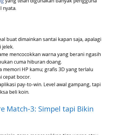
ng
yang telah digunakan banyak pengguna
 nyata.
al buat dimainkan santai kapan saja, apalagi
 jelek.
ame mencocokkan warna yang berani ngasih
 bukan cuma hiburan doang.
a memori HP kamu; grafis 3D yang terlalu
i cepat bocor.
likasi pay-to-win. Level awal gampang, tapi
sa beli koin.
e Match-3: Simpel tapi Bikin