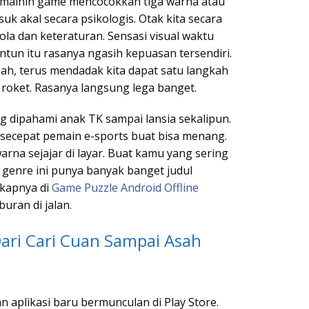
t mainin game mencocokkan tiga warna atau
uk akal secara psikologis. Otak kita secara
la dan keteraturan. Sensasi visual waktu
tun itu rasanya ngasih kepuasan tersendiri.
usah, terus mendadak kita dapat satu langkah
roket. Rasanya langsung lega banget.
dipahami anak TK sampai lansia sekalipun.
i secepat pemain e-sports buat bisa menang.
arna sejajar di layar. Buat kamu yang sering
 genre ini punya banyak banget judul
gkapnya di
Game Puzzle Android Offline
uran di jalan.
ari Cari Cuan Sampai Asah
an aplikasi baru bermunculan di Play Store.