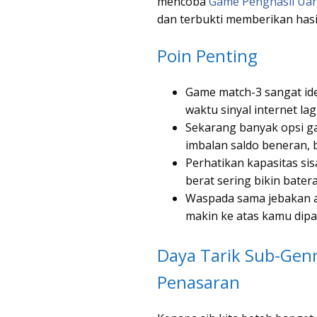
mencoba
Game Penghasil Ua
dan terbukti memberikan hasil
Poin Penting
Game match-3 sangat ide
waktu sinyal internet lagi
Sekarang banyak opsi g
imbalan saldo beneran,
Perhatikan kapasitas sis
berat sering bikin batera
Waspada sama jebakan ap
makin ke atas kamu dipak
Daya Tarik Sub-Genr
Penasaran