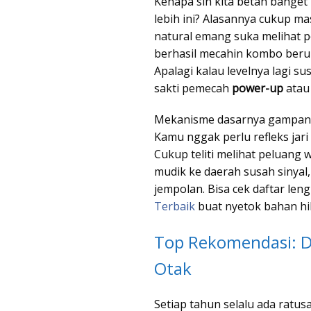
Kenapa sih kita betah bange
lebih ini? Alasannya cukup mas
natural emang suka melihat po
berhasil mecahin kombo berun
Apalagi kalau levelnya lagi s
sakti pemecah
power-up
atau 
Mekanisme dasarnya gampang 
Kamu nggak perlu refleks jar
Cukup teliti melihat peluang w
mudik ke daerah susah sinyal,
jempolan. Bisa cek daftar len
Terbaik
buat nyetok bahan hib
Top Rekomendasi: D
Otak
Setiap tahun selalu ada ratus