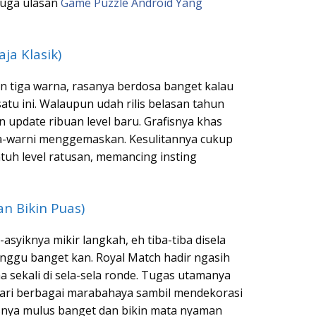
juga ulasan
Game Puzzle Android Yang
aja Klasik)
n tiga warna, rasanya berdosa banget kalau
tu ini. Walaupun udah rilis belasan tahun
jin update ribuan level baru. Grafisnya khas
-warni menggemaskan. Kesulitannya cukup
uh level ratusan, memancing insting
an Bikin Puas)
asyiknya mikir langkah, eh tiba-tiba disela
Ganggu banget kan. Royal Match hadir ngasih
 sekali di sela-sela ronde. Tugas utamanya
ari berbagai marabahaya sambil mendekorasi
isnya mulus banget dan bikin mata nyaman