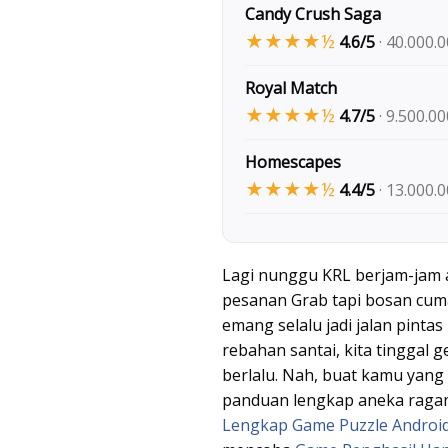
Candy Crush Saga
★★★★½
4.6/5
· 40.000.0
Royal Match
★★★★½
4.7/5
· 9.500.00
Homescapes
★★★★½
4.4/5
· 13.000.0
Lagi nunggu KRL berjam-jam 
pesanan Grab tapi bosan cuma
emang selalu jadi jalan pinta
rebahan santai, kita tinggal g
berlalu. Nah, buat kamu yang
panduan lengkap aneka raga
Lengkap Game Puzzle Androi