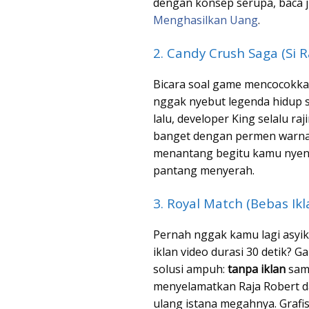
dengan konsep serupa, baca 
Menghasilkan Uang
.
2. Candy Crush Saga (Si R
Bicara soal game mencocokka
nggak nyebut legenda hidup sa
lalu, developer King selalu ra
banget dengan permen warna
menantang begitu kamu nyent
pantang menyerah.
3. Royal Match (Bebas Ikl
Pernah nggak kamu lagi asyik-
iklan video durasi 30 detik? 
solusi ampuh:
tanpa iklan
sama
menyelamatkan Raja Robert d
ulang istana megahnya. Graf