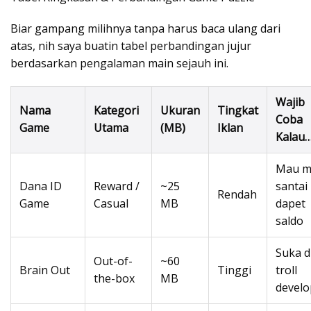
Biar gampang milihnya tanpa harus baca ulang dari
atas, nih saya buatin tabel perbandingan jujur
berdasarkan pengalaman main sejauh ini.
Wajib
Nama
Kategori
Ukuran
Tingkat
Coba
Game
Utama
(MB)
Iklan
Kalau
Mau m
Dana ID
Reward /
~25
santai
Rendah
Game
Casual
MB
dapet
saldo
Suka d
Out-of-
~60
Brain Out
Tinggi
troll
the-box
MB
develo