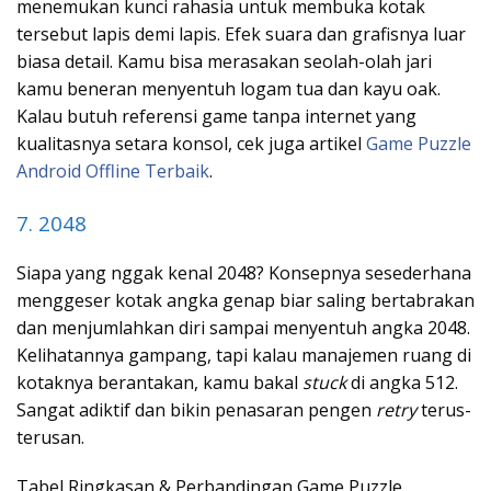
menemukan kunci rahasia untuk membuka kotak
tersebut lapis demi lapis. Efek suara dan grafisnya luar
biasa detail. Kamu bisa merasakan seolah-olah jari
kamu beneran menyentuh logam tua dan kayu oak.
Kalau butuh referensi game tanpa internet yang
kualitasnya setara konsol, cek juga artikel
Game Puzzle
Android Offline Terbaik
.
7. 2048
Siapa yang nggak kenal 2048? Konsepnya sesederhana
menggeser kotak angka genap biar saling bertabrakan
dan menjumlahkan diri sampai menyentuh angka 2048.
Kelihatannya gampang, tapi kalau manajemen ruang di
kotaknya berantakan, kamu bakal
stuck
di angka 512.
Sangat adiktif dan bikin penasaran pengen
retry
terus-
terusan.
Tabel Ringkasan & Perbandingan Game Puzzle