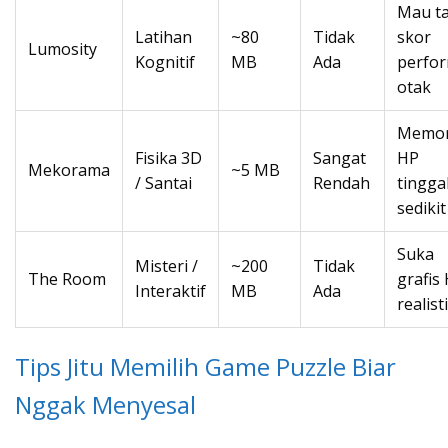
Mau t
Latihan
~80
Tidak
skor
Lumosity
Kognitif
MB
Ada
perfo
otak
Memor
Fisika 3D
Sangat
HP
Mekorama
~5 MB
/ Santai
Rendah
tingga
sedikit
Suka
Misteri /
~200
Tidak
The Room
grafis
Interaktif
MB
Ada
realist
Tips Jitu Memilih Game Puzzle Biar
Nggak Menyesal