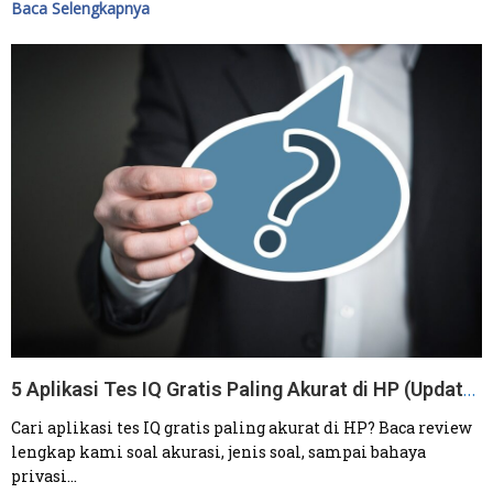
Baca Selengkapnya
5 Aplikasi Tes IQ Gratis Paling Akurat di HP (Update 2026)
Cari aplikasi tes IQ gratis paling akurat di HP? Baca review
lengkap kami soal akurasi, jenis soal, sampai bahaya
privasi…