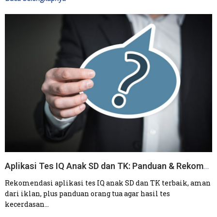
Aplikasi Tes IQ Anak SD dan TK: Panduan & Rekomendasi 2026
Rekomendasi aplikasi tes IQ anak SD dan TK terbaik, aman
dari iklan, plus panduan orang tua agar hasil tes
kecerdasan…