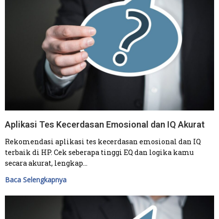
Aplikasi Tes Kecerdasan Emosional dan IQ Akurat
Rekomendasi aplikasi tes kecerdasan emosional dan IQ
terbaik di HP. Cek seberapa tinggi EQ dan logika kamu
secara akurat, lengkap…
Baca Selengkapnya