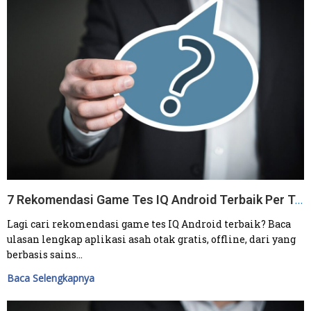
7 Rekomendasi Game Tes IQ Android Terbaik Per Tahun 2026
Lagi cari rekomendasi game tes IQ Android terbaik? Baca
ulasan lengkap aplikasi asah otak gratis, offline, dari yang
berbasis sains…
Baca Selengkapnya