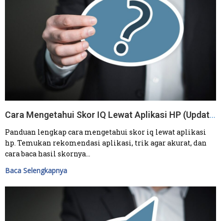
Cara Mengetahui Skor IQ Lewat Aplikasi HP (Update 2026)
Panduan lengkap cara mengetahui skor iq lewat aplikasi
hp. Temukan rekomendasi aplikasi, trik agar akurat, dan
cara baca hasil skornya…
Baca Selengkapnya