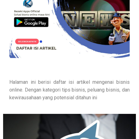
Halaman ini berisi daftar isi artikel mengenai bisnis
online. Dengan kategori tips bisnis, peluang bisnis, dan
kewirausahaan yang potensial ditahun ini