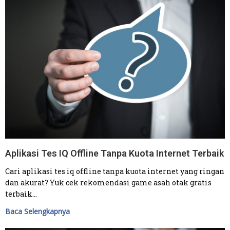
Aplikasi Tes IQ Offline Tanpa Kuota Internet Terbaik
Cari aplikasi tes iq offline tanpa kuota internet yang ringan
dan akurat? Yuk cek rekomendasi game asah otak gratis
terbaik…
Baca Selengkapnya