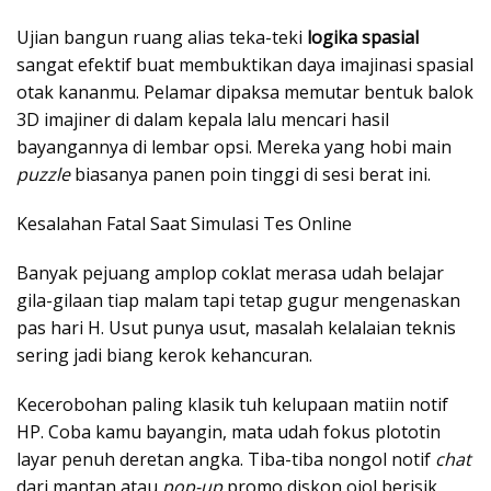
Ujian bangun ruang alias teka-teki
logika spasial
sangat efektif buat membuktikan daya imajinasi spasial
otak kananmu. Pelamar dipaksa memutar bentuk balok
3D imajiner di dalam kepala lalu mencari hasil
bayangannya di lembar opsi. Mereka yang hobi main
puzzle
biasanya panen poin tinggi di sesi berat ini.
Kesalahan Fatal Saat Simulasi Tes Online
Banyak pejuang amplop coklat merasa udah belajar
gila-gilaan tiap malam tapi tetap gugur mengenaskan
pas hari H. Usut punya usut, masalah kelalaian teknis
sering jadi biang kerok kehancuran.
Kecerobohan paling klasik tuh kelupaan matiin notif
HP. Coba kamu bayangin, mata udah fokus plototin
layar penuh deretan angka. Tiba-tiba nongol notif
chat
dari mantan atau
pop-up
promo diskon ojol berisik.