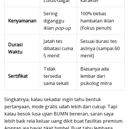
Lulus/Gagal
karakter
Sering
100% bebas
Kenyamanan
diganggu
hambatan iklan
iklan
pop-up
(Fokus penuh)
Jatah tes
Sesuai durasi tes
Durasi
dibatasi cuma
aslinya (sampai 60
Waktu
5 menit
menit)
Tidak
Biasanya ada
Sertifikat
tersedia
lembar dari
sama sekali
psikolog mitra
Singkatnya, kalau sekadar ingin tahu bentuk
pertanyaan, mode gratis udah lebih dari cukup. Tapi
kalau besok lusa ujian BUMN beneran, saran saya
lebih baik rela keluar uang dikit buat fasilitas premium.
Anggap aja bayar tiket bimbel. Buat tahu lembaga