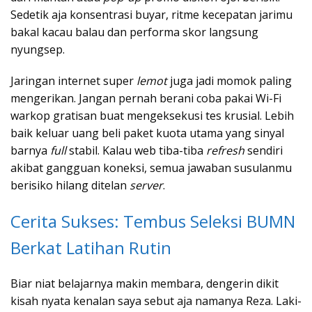
Sedetik aja konsentrasi buyar, ritme kecepatan jarimu
bakal kacau balau dan performa skor langsung
nyungsep.
Jaringan internet super
lemot
juga jadi momok paling
mengerikan. Jangan pernah berani coba pakai Wi-Fi
warkop gratisan buat mengeksekusi tes krusial. Lebih
baik keluar uang beli paket kuota utama yang sinyal
barnya
full
stabil. Kalau web tiba-tiba
refresh
sendiri
akibat gangguan koneksi, semua jawaban susulanmu
berisiko hilang ditelan
server
.
Cerita Sukses: Tembus Seleksi BUMN
Berkat Latihan Rutin
Biar niat belajarnya makin membara, dengerin dikit
kisah nyata kenalan saya sebut aja namanya Reza. Laki-