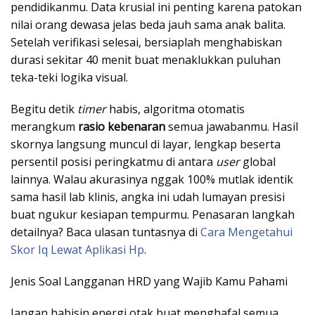
pendidikanmu. Data krusial ini penting karena patokan
nilai orang dewasa jelas beda jauh sama anak balita.
Setelah verifikasi selesai, bersiaplah menghabiskan
durasi sekitar 40 menit buat menaklukkan puluhan
teka-teki logika visual.
Begitu detik
timer
habis, algoritma otomatis
merangkum
rasio kebenaran
semua jawabanmu. Hasil
skornya langsung muncul di layar, lengkap beserta
persentil posisi peringkatmu di antara
user
global
lainnya. Walau akurasinya nggak 100% mutlak identik
sama hasil lab klinis, angka ini udah lumayan presisi
buat ngukur kesiapan tempurmu. Penasaran langkah
detailnya? Baca ulasan tuntasnya di
Cara Mengetahui
Skor Iq Lewat Aplikasi Hp
.
Jenis Soal Langganan HRD yang Wajib Kamu Pahami
Jangan habisin energi otak buat menghafal semua