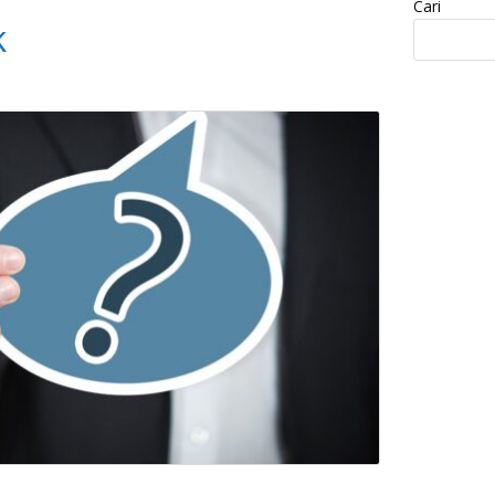
Cari
k