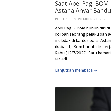
Saat Apel Pagi BOM 
Astana Anyar Band
POLITIK
·
NOVEMBER 21, 2023
Apel Pagi – Bom bunuh diri d
korban seorang pelaku dan ad
meledak di kantor polisi Asta
(kabar 1). Bom bunuh diri ter
Rabu (12/7/2022). Satu kemat
terjadi …
Lanjutkan membaca →