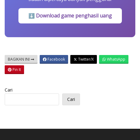
⬇ Download game penghasil uang
BAGIKAN INI
Facebook
Twitter/X
WhatsApp
Pin It
Cari
Cari