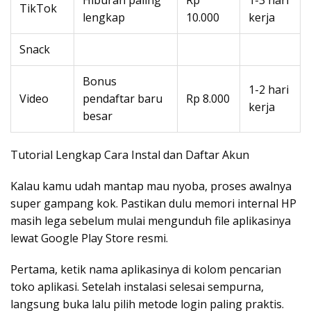
Hiburan paling
Rp
1-3 hari
TikTok
lengkap
10.000
kerja
Snack
Bonus
1-2 hari
Video
pendaftar baru
Rp 8.000
kerja
besar
Tutorial Lengkap Cara Instal dan Daftar Akun
Kalau kamu udah mantap mau nyoba, proses awalnya
super gampang kok. Pastikan dulu memori internal HP
masih lega sebelum mulai mengunduh file aplikasinya
lewat Google Play Store resmi.
Pertama, ketik nama aplikasinya di kolom pencarian
toko aplikasi. Setelah instalasi selesai sempurna,
langsung buka lalu pilih metode login paling praktis.