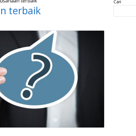
usahaan terbaik”
Cari
n terbaik