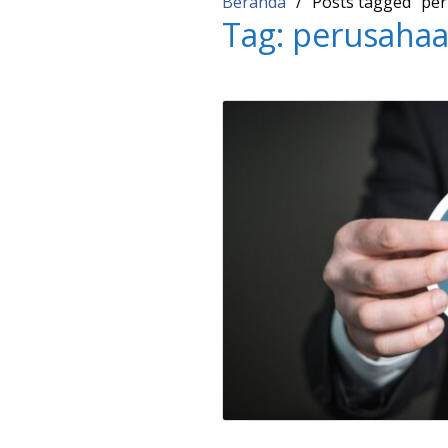
Beranda
Posts tagged “per
Tag:
perusahaa