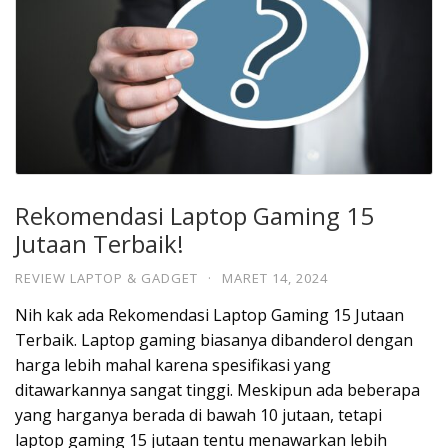
Rekomendasi Laptop Gaming 15
Jutaan Terbaik!
REVIEW LAPTOP & GADGET
·
MARET 14, 2024
Nih kak ada Rekomendasi Laptop Gaming 15 Jutaan
Terbaik. Laptop gaming biasanya dibanderol dengan
harga lebih mahal karena spesifikasi yang
ditawarkannya sangat tinggi. Meskipun ada beberapa
yang harganya berada di bawah 10 jutaan, tetapi
laptop gaming 15 jutaan tentu menawarkan lebih