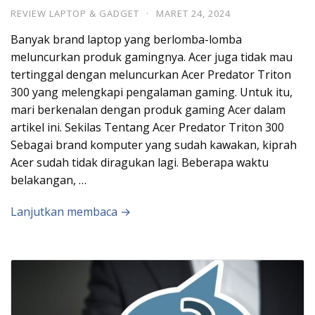
REVIEW LAPTOP & GADGET
·
MARET 24, 2024
Banyak brand laptop yang berlomba-lomba
meluncurkan produk gamingnya. Acer juga tidak mau
tertinggal dengan meluncurkan Acer Predator Triton
300 yang melengkapi pengalaman gaming. Untuk itu,
mari berkenalan dengan produk gaming Acer dalam
artikel ini. Sekilas Tentang Acer Predator Triton 300
Sebagai brand komputer yang sudah kawakan, kiprah
Acer sudah tidak diragukan lagi. Beberapa waktu
belakangan, …
Lanjutkan membaca →