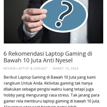
6 Rekomendasi Laptop Gaming di
Bawah 10 Juta Anti Nyesel
REVIEW LAPTOP & GADGET
·
MARET 10, 2024
Berikut Laptop Gaming di Bawah 10 Juta yang kami
rangkum Untuk Anda. Aktivitas gaming tak hanya
dilakukan sebagai pengisi waktu luang tetapi juga
hobby yang mengurangi rasa stress. Tak jarang para
gamer rela memburu laptop gaming di bawah 10 juta.