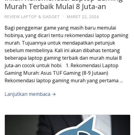
Murah Terbaik Mulai 8 Juta-an
REVIEW LAPTOP & GADGET
·
MARET 22, 2024
Bagi penggemar game yang masih baru memulai
hobinya, yang dicari tentu rekomendasi laptop gaming
murah. Tujuannya untuk mendapatkan petunjuk
sebelum membelinya. Kali ini akan dibahas tentang
beberapa laptop gaming terbaik dan murah mulai 8
juta-an cocok untuk hobi. 1. Rekomendasi Laptop
Gaming Murah: Asus TUF Gaming (8-9 Jutaan)
Rekomendasi laptop gaming murah yang pertama …
Lanjutkan membaca →