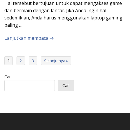
Hal tersebut bertujuan untuk dapat mengakses game
dan bermain dengan lancar. Jika Anda ingin hal
sedemikian, Anda harus menggunakan laptop gaming
paling …
Lanjutkan membaca →
1
2
3
Selanjutnya »
Cari
Cari