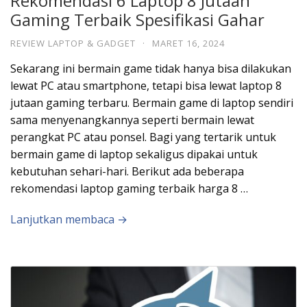
Rekomendasi 6 Laptop 8 Jutaan
Gaming Terbaik Spesifikasi Gahar
REVIEW LAPTOP & GADGET
·
MARET 16, 2024
Sekarang ini bermain game tidak hanya bisa dilakukan
lewat PC atau smartphone, tetapi bisa lewat laptop 8
jutaan gaming terbaru. Bermain game di laptop sendiri
sama menyenangkannya seperti bermain lewat
perangkat PC atau ponsel. Bagi yang tertarik untuk
bermain game di laptop sekaligus dipakai untuk
kebutuhan sehari-hari. Berikut ada beberapa
rekomendasi laptop gaming terbaik harga 8 …
Lanjutkan membaca →