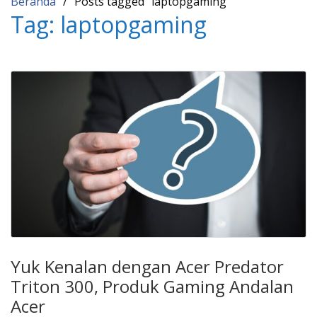
Beranda
Posts tagged “laptopgaming”
Tag:
laptopgaming
Yuk Kenalan dengan Acer Predator
Triton 300, Produk Gaming Andalan
Acer