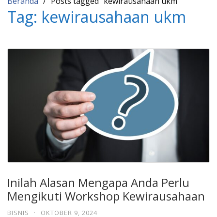
Beranda
Posts tagged “kewirausahaan ukm”
Tag:
kewirausahaan ukm
Inilah Alasan Mengapa Anda Perlu
Mengikuti Workshop Kewirausahaan
BISNIS
·
OKTOBER 9, 2024