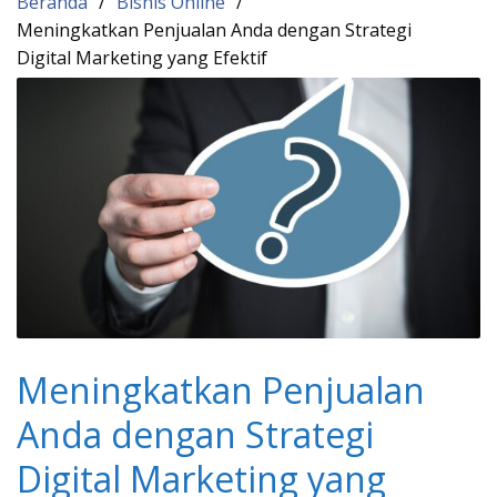
Beranda
Bisnis Online
Meningkatkan Penjualan Anda dengan Strategi
Digital Marketing yang Efektif
Meningkatkan Penjualan
Anda dengan Strategi
Digital Marketing yang