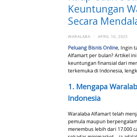
Keuntungan Wa
Secara Menda
WARALABA
·
APRIL 10, 2025
Peluang Bisnis Online
, Ingin
Alfamart per bulan? Artikel in
keuntungan finansial dari me
terkemuka di Indonesia, leng
1. Mengapa Waralab
Indonesia
Waralaba Alfamart telah menj
pemula maupun berpengalama
menembus lebih dari 17.000 c
sekadar minimarket—ia adala