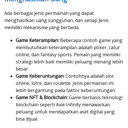
Ada berbagai jenis permainan yang dapat
menghasilkan uang sungguhan, dan setiap jenis
memiliki mekanisme yang berbeda.
Game Keterampilan:
Beberapa contoh game yang
membutuhkan keterampilan adalah poker, catur
online, dan fantasy sports. Pemain yang memiliki
strategi lebih baik memiliki peluang menang lebih
besar.
Game Keberuntungan:
Contohnya adalah slot
online, lotre, dan roulette. Jenis permainan ini
lebih bergantung pada faktor keberuntungan.
Game NFT & Blockchain:
Game berbasis teknologi
blockchain seperti Axie Infinity menawarkan
peluang untuk mendapatkan aset digital yang
bisa dijual.