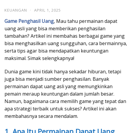
KEUANGAN
·
APRIL 1, 2025
Game Penghasil Uang
, Mau tahu permainan dapat
uang asli yang bisa memberikan penghasilan
tambahan? Artikel ini membahas berbagai game yang
bisa menghasilkan uang sungguhan, cara bermainnya,
serta tips agar bisa mendapatkan keuntungan
maksimal. Simak selengkapnya!
Dunia game kini tidak hanya sekadar hiburan, tetapi
juga bisa menjadi sumber penghasilan. Banyak
permainan dapat uang asli yang memungkinkan
pemain meraup keuntungan dalam jumlah besar.
Namun, bagaimana cara memilih game yang tepat dan
apa strategi terbaik untuk sukses? Artikel ini akan
membahasnya secara mendalam.
1. Apa Itu Permainan Dapat Uang