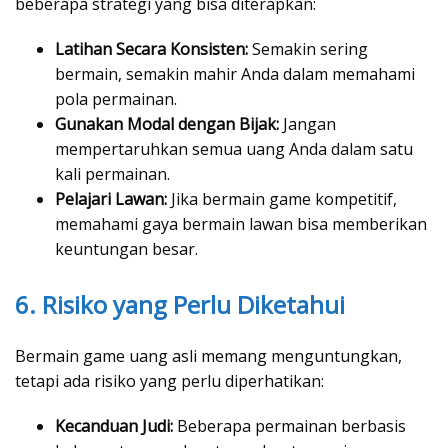
beberapa strategi yang bisa diterapkan:
Latihan Secara Konsisten:
Semakin sering
bermain, semakin mahir Anda dalam memahami
pola permainan.
Gunakan Modal dengan Bijak:
Jangan
mempertaruhkan semua uang Anda dalam satu
kali permainan.
Pelajari Lawan:
Jika bermain game kompetitif,
memahami gaya bermain lawan bisa memberikan
keuntungan besar.
6. Risiko yang Perlu Diketahui
Bermain game uang asli memang menguntungkan,
tetapi ada risiko yang perlu diperhatikan:
Kecanduan Judi:
Beberapa permainan berbasis