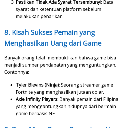
Pastikan Tidak Ada Syarat Tersembunyi:
Baca
syarat dan ketentuan platform sebelum
melakukan penarikan.
8. Kisah Sukses Pemain yang
Menghasilkan Uang dari Game
Banyak orang telah membuktikan bahwa game bisa
menjadi sumber pendapatan yang menguntungkan.
Contohnya:
Tyler Blevins (Ninja):
Seorang streamer game
Fortnite yang menghasilkan jutaan dolar.
Axie Infinity Players:
Banyak pemain dari Filipina
yang menggantungkan hidupnya dari bermain
game berbasis NFT.