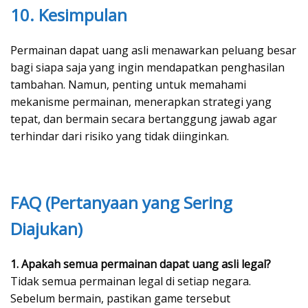
10. Kesimpulan
Permainan dapat uang asli menawarkan peluang besar
bagi siapa saja yang ingin mendapatkan penghasilan
tambahan. Namun, penting untuk memahami
mekanisme permainan, menerapkan strategi yang
tepat, dan bermain secara bertanggung jawab agar
terhindar dari risiko yang tidak diinginkan.
FAQ (Pertanyaan yang Sering
Diajukan)
1. Apakah semua permainan dapat uang asli legal?
Tidak semua permainan legal di setiap negara.
Sebelum bermain, pastikan game tersebut