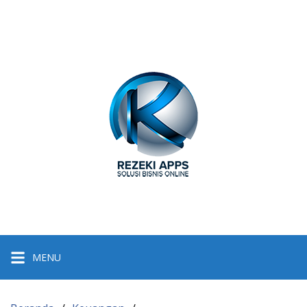
Langsung
ke
konten
MENU