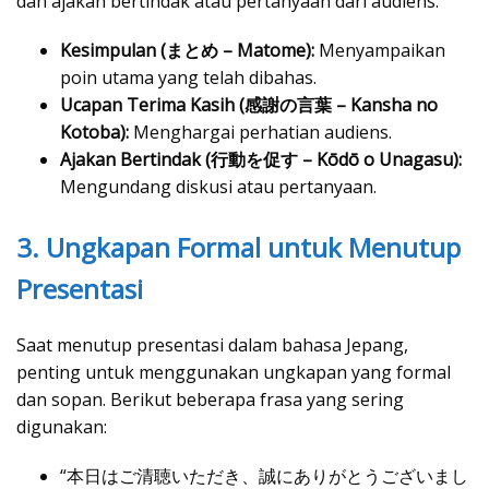
dan ajakan bertindak atau pertanyaan dari audiens.
Kesimpulan (まとめ – Matome):
Menyampaikan
poin utama yang telah dibahas.
Ucapan Terima Kasih (感謝の言葉 – Kansha no
Kotoba):
Menghargai perhatian audiens.
Ajakan Bertindak (行動を促す – Kōdō o Unagasu):
Mengundang diskusi atau pertanyaan.
3. Ungkapan Formal untuk Menutup
Presentasi
Saat menutup presentasi dalam bahasa Jepang,
penting untuk menggunakan ungkapan yang formal
dan sopan. Berikut beberapa frasa yang sering
digunakan:
“本日はご清聴いただき、誠にありがとうございまし