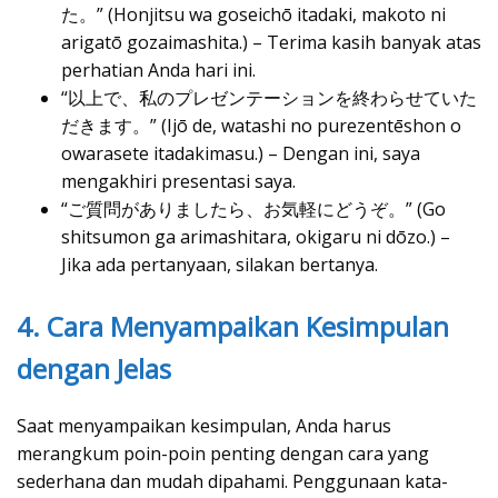
た。” (Honjitsu wa goseichō itadaki, makoto ni
arigatō gozaimashita.) – Terima kasih banyak atas
perhatian Anda hari ini.
“以上で、私のプレゼンテーションを終わらせていた
だきます。” (Ijō de, watashi no purezentēshon o
owarasete itadakimasu.) – Dengan ini, saya
mengakhiri presentasi saya.
“ご質問がありましたら、お気軽にどうぞ。” (Go
shitsumon ga arimashitara, okigaru ni dōzo.) –
Jika ada pertanyaan, silakan bertanya.
4. Cara Menyampaikan Kesimpulan
dengan Jelas
Saat menyampaikan kesimpulan, Anda harus
merangkum poin-poin penting dengan cara yang
sederhana dan mudah dipahami. Penggunaan kata-