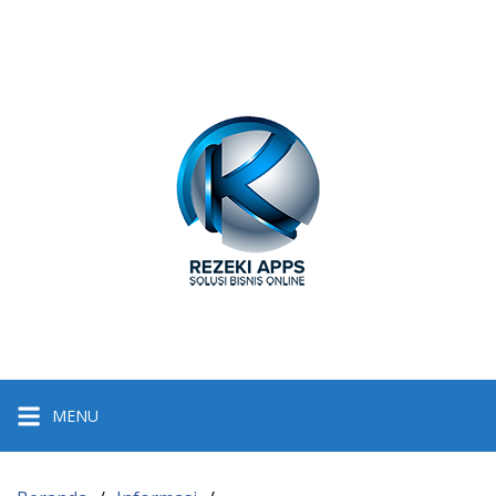
Langsung
ke
konten
MENU