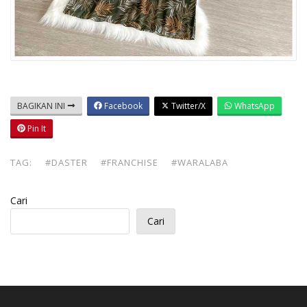
BAGIKAN INI
Facebook
Twitter/X
WhatsApp
Pin It
TAG:
#DASTER
#FRANCHISE
#WARALABA
Cari
Cari