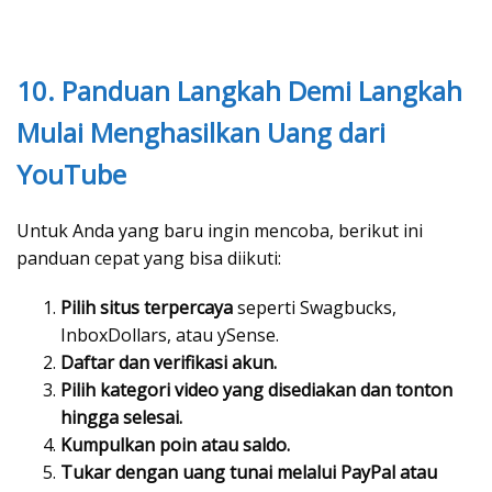
10. Panduan Langkah Demi Langkah
Mulai Menghasilkan Uang dari
YouTube
Untuk Anda yang baru ingin mencoba, berikut ini
panduan cepat yang bisa diikuti:
Pilih situs terpercaya
seperti Swagbucks,
InboxDollars, atau ySense.
Daftar dan verifikasi akun.
Pilih kategori video yang disediakan dan tonton
hingga selesai.
Kumpulkan poin atau saldo.
Tukar dengan uang tunai melalui PayPal atau