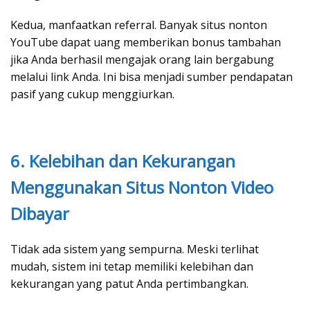
Kedua, manfaatkan referral. Banyak situs nonton
YouTube dapat uang memberikan bonus tambahan
jika Anda berhasil mengajak orang lain bergabung
melalui link Anda. Ini bisa menjadi sumber pendapatan
pasif yang cukup menggiurkan.
6. Kelebihan dan Kekurangan
Menggunakan Situs Nonton Video
Dibayar
Tidak ada sistem yang sempurna. Meski terlihat
mudah, sistem ini tetap memiliki kelebihan dan
kekurangan yang patut Anda pertimbangkan.