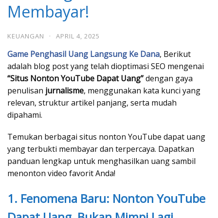
Membayar!
KEUANGAN
·
APRIL 4, 2025
Game Penghasil Uang Langsung Ke Dana
, Berikut
adalah blog post yang telah dioptimasi SEO mengenai
“Situs Nonton YouTube Dapat Uang”
dengan gaya
penulisan
jurnalisme
, menggunakan kata kunci yang
relevan, struktur artikel panjang, serta mudah
dipahami.
Temukan berbagai situs nonton YouTube dapat uang
yang terbukti membayar dan terpercaya. Dapatkan
panduan lengkap untuk menghasilkan uang sambil
menonton video favorit Anda!
1. Fenomena Baru: Nonton YouTube
Dapat Uang, Bukan Mimpi Lagi