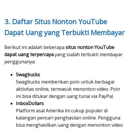
3. Daftar Situs Nonton YouTube
Dapat Uang yang Terbukti Membayar
Berikut ini adalah beberapa
situs nonton YouTube
dapat uang terpercaya
yang sudah terbukti membayar
penggunanya:
Swagbucks
Swagbucks memberikan poin untuk berbagai
aktivitas online, termasuk menonton video. Poin
ini bisa ditukar dengan uang tunai via PayPal.
InboxDollars
Platform asal Amerika ini cukup populer di
kalangan pencari penghasilan online. Pengguna
bisa menghasilkan uang dengan menonton video