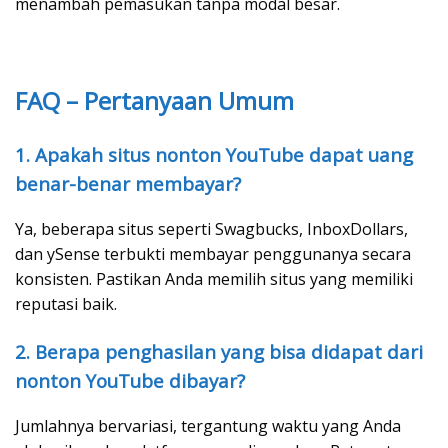
menambah pemasukan tanpa modal besar.
FAQ – Pertanyaan Umum
1. Apakah situs nonton YouTube dapat uang
benar-benar membayar?
Ya, beberapa situs seperti Swagbucks, InboxDollars,
dan ySense terbukti membayar penggunanya secara
konsisten. Pastikan Anda memilih situs yang memiliki
reputasi baik.
2. Berapa penghasilan yang bisa didapat dari
nonton YouTube dibayar?
Jumlahnya bervariasi, tergantung waktu yang Anda