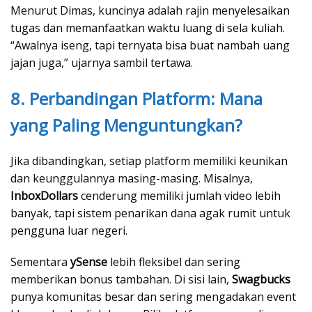
Menurut Dimas, kuncinya adalah rajin menyelesaikan
tugas dan memanfaatkan waktu luang di sela kuliah.
“Awalnya iseng, tapi ternyata bisa buat nambah uang
jajan juga,” ujarnya sambil tertawa.
8. Perbandingan Platform: Mana
yang Paling Menguntungkan?
Jika dibandingkan, setiap platform memiliki keunikan
dan keunggulannya masing-masing. Misalnya,
InboxDollars
cenderung memiliki jumlah video lebih
banyak, tapi sistem penarikan dana agak rumit untuk
pengguna luar negeri.
Sementara
ySense
lebih fleksibel dan sering
memberikan bonus tambahan. Di sisi lain,
Swagbucks
punya komunitas besar dan sering mengadakan event