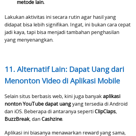
metode lain.
Lakukan aktivitas ini secara rutin agar hasil yang
didapat bisa lebih signifikan. Ingat, ini bukan cara cepat
jadi kaya, tapi bisa menjadi tambahan penghasilan
yang menyenangkan.
11. Alternatif Lain: Dapat Uang dari
Menonton Video di Aplikasi Mobile
Selain situs berbasis web, kini juga banyak
aplikasi
nonton YouTube dapat uang
yang tersedia di Android
dan iOS. Beberapa di antaranya seperti
ClipClaps
,
BuzzBreak
, dan
Cashzine
.
Aplikasi ini biasanya menawarkan reward yang sama,