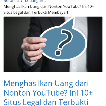
Beranda
Keuangan
Menghasilkan Uang dari Nonton YouTube? Ini 10+
Situs Legal dan Terbukti Membayar!
Menghasilkan Uang dari
Nonton YouTube? Ini 10+
Situs Legal dan Terbukti