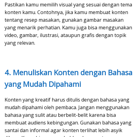
Pastikan kamu memilih visual yang sesuai dengan tema
konten kamu. Contohnya, jika kamu membuat konten
tentang resep masakan, gunakan gambar masakan
yang menarik perhatian. Kamu juga bisa menggunakan
video, gambar, ilustrasi, ataupun grafis dengan topik
yang relevan.
4. Menuliskan Konten dengan Bahasa
yang Mudah Dipahami
Konten yang kreatif harus ditulis dengan bahasa yang
mudah dipahami oleh pembaca. Jangan menggunakan
bahasa yang sulit atau berbelit-belit karena bisa
membuat audiens kebingungan. Gunakan bahasa yang
santai dan informal agar konten terlihat lebih asyik