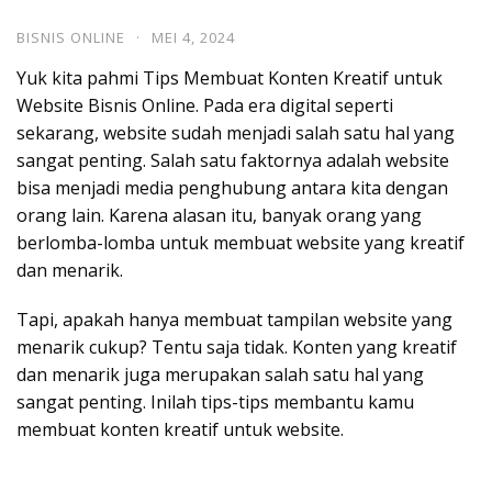
BISNIS ONLINE
·
MEI 4, 2024
Yuk kita pahmi Tips Membuat Konten Kreatif untuk
Website Bisnis Online. Pada era digital seperti
sekarang, website sudah menjadi salah satu hal yang
sangat penting. Salah satu faktornya adalah website
bisa menjadi media penghubung antara kita dengan
orang lain. Karena alasan itu, banyak orang yang
berlomba-lomba untuk membuat website yang kreatif
dan menarik.
Tapi, apakah hanya membuat tampilan website yang
menarik cukup? Tentu saja tidak. Konten yang kreatif
dan menarik juga merupakan salah satu hal yang
sangat penting. Inilah tips-tips membantu kamu
membuat konten kreatif untuk website.