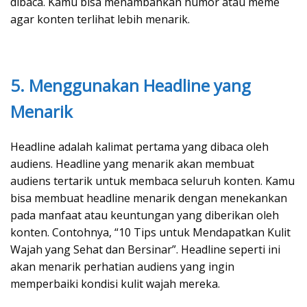
dibaca. Kamu bisa menambahkan humor atau meme
agar konten terlihat lebih menarik.
5. Menggunakan Headline yang
Menarik
Headline adalah kalimat pertama yang dibaca oleh
audiens. Headline yang menarik akan membuat
audiens tertarik untuk membaca seluruh konten. Kamu
bisa membuat headline menarik dengan menekankan
pada manfaat atau keuntungan yang diberikan oleh
konten. Contohnya, “10 Tips untuk Mendapatkan Kulit
Wajah yang Sehat dan Bersinar”. Headline seperti ini
akan menarik perhatian audiens yang ingin
memperbaiki kondisi kulit wajah mereka.