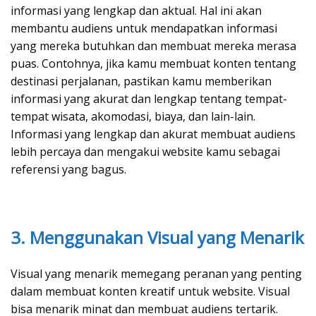
informasi yang lengkap dan aktual. Hal ini akan
membantu audiens untuk mendapatkan informasi
yang mereka butuhkan dan membuat mereka merasa
puas. Contohnya, jika kamu membuat konten tentang
destinasi perjalanan, pastikan kamu memberikan
informasi yang akurat dan lengkap tentang tempat-
tempat wisata, akomodasi, biaya, dan lain-lain.
Informasi yang lengkap dan akurat membuat audiens
lebih percaya dan mengakui website kamu sebagai
referensi yang bagus.
3. Menggunakan Visual yang Menarik
Visual yang menarik memegang peranan yang penting
dalam membuat konten kreatif untuk website. Visual
bisa menarik minat dan membuat audiens tertarik.