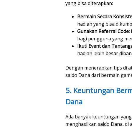
yang bisa diterapkan:
Bermain Secara Konsiste
hadiah yang bisa dikump
Gunakan Referral Code:
bagi pengguna yang me
Ikuti Event dan Tantang
hadiah lebih besar diba
Dengan menerapkan tips di a
saldo Dana dari bermain game
5. Keuntungan Berm
Dana
Ada banyak keuntungan yang 
menghasilkan saldo Dana, di 