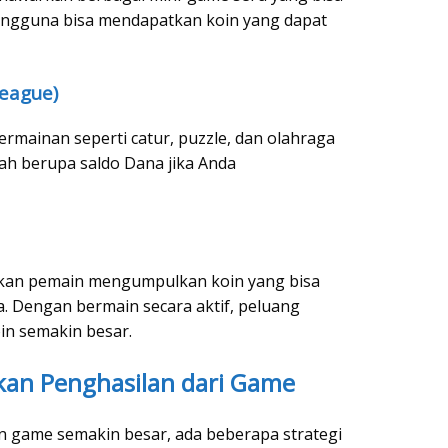
engguna bisa mendapatkan koin yang dapat
League)
mainan seperti catur, puzzle, dan olahraga
ah berupa saldo Dana jika Anda
nkan pemain mengumpulkan koin yang bisa
. Dengan bermain secara aktif, peluang
in semakin besar.
kan Penghasilan dari Game
n game semakin besar, ada beberapa strategi