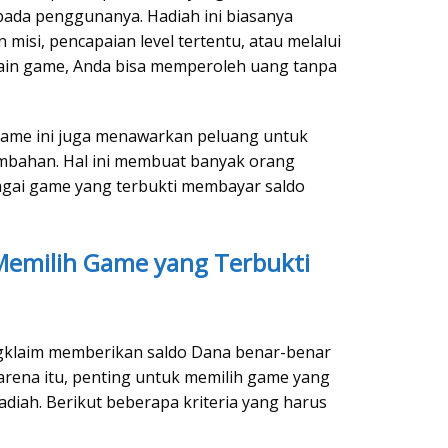
pada penggunanya. Hadiah ini biasanya
 misi, pencapaian level tertentu, atau melalui
main game, Anda bisa memperoleh uang tanpa
game ini juga menawarkan peluang untuk
mbahan. Hal ini membuat banyak orang
agai game yang terbukti membayar saldo
Memilih Game yang Terbukti
klaim memberikan saldo Dana benar-benar
rena itu, penting untuk memilih game yang
diah. Berikut beberapa kriteria yang harus