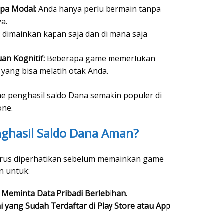
pa Modal:
Anda hanya perlu bermain tanpa
a.
 dimainkan kapan saja dan di mana saja
n Kognitif:
Beberapa game memerlukan
 yang bisa melatih otak Anda.
 penghasil saldo Dana semakin populer di
ne.
ghasil Saldo Dana Aman?
arus diperhatikan sebelum memainkan game
n untuk:
Meminta Data Pribadi Berlebihan.
i yang Sudah Terdaftar di Play Store atau App