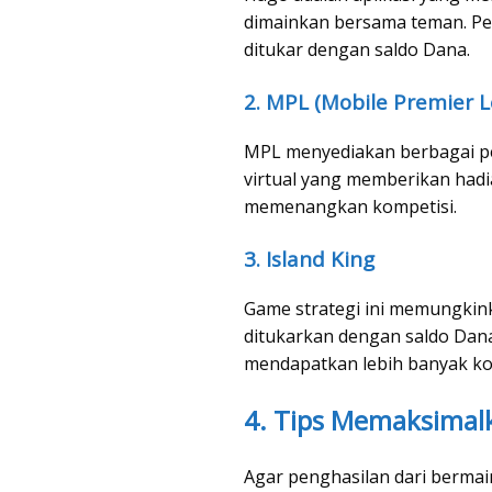
dimainkan bersama teman. P
ditukar dengan saldo Dana.
2. MPL (Mobile Premier 
MPL menyediakan berbagai per
virtual yang memberikan hadi
memenangkan kompetisi.
3. Island King
Game strategi ini memungki
ditukarkan dengan saldo Dana
mendapatkan lebih banyak ko
4. Tips Memaksimal
Agar penghasilan dari bermai