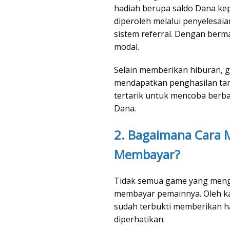
hadiah berupa saldo Dana ke
diperoleh melalui penyelesaian
sistem referral. Dengan ber
modal.
Selain memberikan hiburan, 
mendapatkan penghasilan ta
tertarik untuk mencoba berb
Dana.
2. Bagaimana Cara 
Membayar?
Tidak semua game yang meng
membayar pemainnya. Oleh ka
sudah terbukti memberikan ha
diperhatikan: