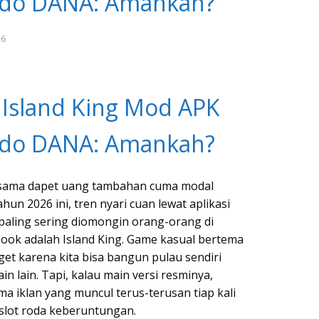
aldo DANA: Amankah?
26
 Island King Mod APK
aldo DANA: Amankah?
r sama dapet uang tambahan cuma modal
un 2026 ini, tren nyari cuan lewat aplikasi
 paling sering diomongin orang-orang di
ook adalah Island King. Game kasual bertema
get karena kita bisa bangun pulau sendiri
 lain. Tapi, kalau main versi resminya,
ma iklan yang muncul terus-terusan tiap kali
slot roda keberuntungan.