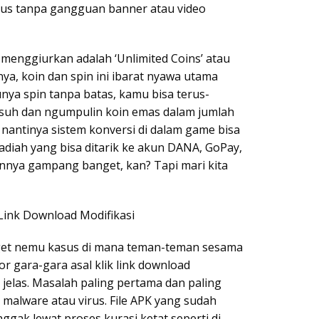
lus tanpa gangguan banner atau video
 menggiurkan adalah ‘Unlimited Coins’ atau
inya, koin dan spin ini ibarat nyawa utama
nya spin tanpa batas, kamu bisa terus-
suh dan ngumpulin koin emas dalam jumlah
h nantinya sistem konversi di dalam game bisa
diah yang bisa ditarik ke akun DANA, GoPay,
nnya gampang banget, kan? Tapi mari kita
Link Download Modifikasi
nget nemu kasus di mana teman-teman sesama
or gara-gara asal klik link download
k jelas. Masalah paling pertama dan paling
 malware atau virus. File APK yang sudah
nggak lewat proses kurasi ketat seperti di