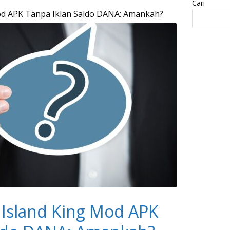
Cari
od APK Tanpa Iklan Saldo DANA: Amankah?
 Island King Mod APK