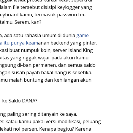
dalam file tersebut disisipi keylogger yang
keyboard kamu, termasuk password m-
talmu. Serem, kan?
, ada satu rahasia umum di dunia
game
a itu punya keam
anan backend yang pinter.
kasi buat numpuk koin, server Island King
vitas yang nggak wajar pada akun kamu.
angsung di-ban permanen, dan semua saldo
gan susah payah bakal hangus seketika.
, kamu malah buntung dan kehilangan akun
r ke Saldo DANA?
ng paling sering ditanyain ke saya.
: kalau kamu pakai versi modifikasi, peluang
dekati nol persen. Kenapa begitu? Karena