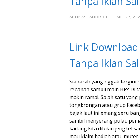
Tanpa Iklan S
APLIKASI ANDROID
·
MEI 27, 20
Link Download
Tanpa Iklan S
Siapa sih yang nggak tergiu
rebahan sambil main HP? Di tah
makin ramai. Salah satu yang
tongkrongan atau grup Faceb
bajak laut ini emang seru ban
sambil menyerang pulau pemain
kadang kita dibikin jengkel sa
mau klaim hadiah atau muter 