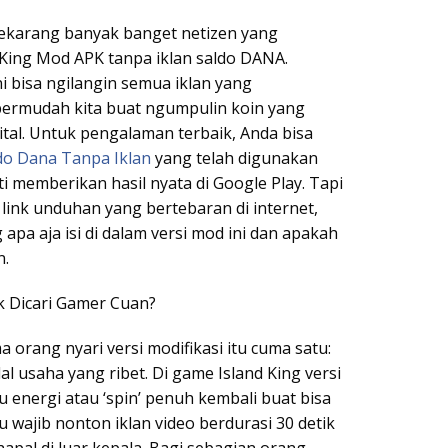
sekarang banyak banget netizen yang
 King Mod APK tanpa iklan saldo DANA.
ini bisa ngilangin semua iklan yang
rmudah kita buat ngumpulin koin yang
gital. Untuk pengalaman terbaik, Anda bisa
do Dana Tanpa Iklan
yang telah digunakan
 memberikan hasil nyata di Google Play. Tapi
link unduhan yang bertebaran di internet,
apa aja isi di dalam versi mod ini dan apakah
n.
 Dicari Gamer Cuan?
a orang nyari versi modifikasi itu cuma satu:
 usaha yang ribet. Di game Island King versi
 energi atau ‘spin’ penuh kembali buat bisa
mu wajib nonton iklan video berdurasi 30 detik
pal di luar kepala. Bagi sebagian orang,