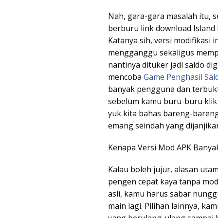
Nah, gara-gara masalah itu, 
berburu link download Island
Katanya sih, versi modifikasi 
mengganggu sekaligus mempe
nantinya dituker jadi saldo di
mencoba
Game Penghasil Sal
banyak pengguna dan terbukti
sebelum kamu buru-buru klik 
yuk kita bahas bareng-bareng 
emang seindah yang dijanjika
Kenapa Versi Mod APK Banyak
Kalau boleh jujur, alasan utam
pengen cepat kaya tanpa modal
asli, kamu harus sabar nunggu
main lagi. Pilihan lainnya, ka
yang berulang-ulang sampai ha