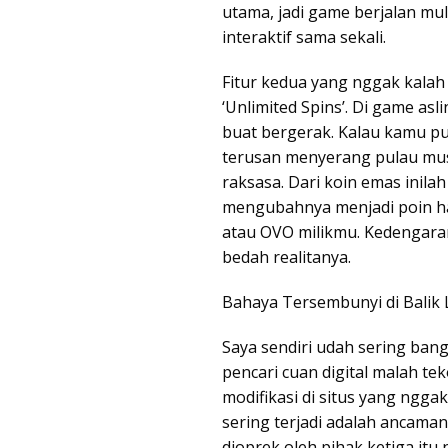
utama, jadi game berjalan mu
interaktif sama sekali.
Fitur kedua yang nggak kalah
‘Unlimited Spins’. Di game asl
buat bergerak. Kalau kamu pu
terusan menyerang pulau mu
raksasa. Dari koin emas inila
mengubahnya menjadi poin ha
atau OVO milikmu. Kedengara
bedah realitanya.
Bahaya Tersembunyi di Balik 
Saya sendiri udah sering ba
pencari cuan digital malah tek
modifikasi di situs yang ngga
sering terjadi adalah ancaman
dioprek oleh pihak ketiga itu 