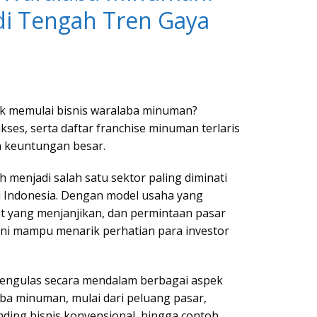
di Tengah Tren Gaya
rik memulai bisnis waralaba minuman?
ses, serta daftar franchise minuman terlaris
n keuntungan besar.
 menjadi salah satu sektor paling diminati
i Indonesia. Dengan model usaha yang
it yang menjanjikan, dan permintaan pasar
 ini mampu menarik perhatian para investor
 mengulas secara mendalam berbagai aspek
aba minuman, mulai dari peluang pasar,
nding bisnis konvensional, hingga contoh