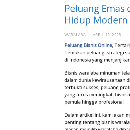
Peluang Emas 
Hidup Modern
WARALABA
·
APRIL 19, 2025
Peluang Bisnis Online
, Terta
Temukan peluang, strategi suk
di Indonesia yang menjanjika
Bisnis waralaba minuman telah
dalam dunia kewirausahaan d
terbukti sukses, peluang prof
yang terus meningkat, bisnis
pemula hingga profesional.
Dalam artikel ini, kami akan
penting tentang bisnis waral
alasan memilih waralaba diba