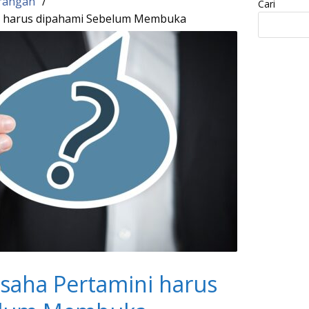
rangan
Cari
i harus dipahami Sebelum Membuka
saha Pertamini harus