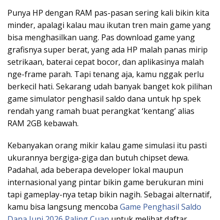
Punya HP dengan RAM pas-pasan sering kali bikin kita
minder, apalagi kalau mau ikutan tren main game yang
bisa menghasilkan uang. Pas download game yang
grafisnya super berat, yang ada HP malah panas mirip
setrikaan, baterai cepat bocor, dan aplikasinya malah
nge-frame parah. Tapi tenang aja, kamu nggak perlu
berkecil hati. Sekarang udah banyak banget kok pilihan
game simulator penghasil saldo dana untuk hp spek
rendah yang ramah buat perangkat ‘kentang’ alias
RAM 2GB kebawah.
Kebanyakan orang mikir kalau game simulasi itu pasti
ukurannya bergiga-giga dan butuh chipset dewa.
Padahal, ada beberapa developer lokal maupun
internasional yang pintar bikin game berukuran mini
tapi gameplay-nya tetap bikin nagih. Sebagai alternatif,
kamu bisa langsung mencoba
Game Penghasil Saldo
Dana Juni 2026 Paling Cuan
untuk melihat daftar