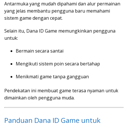
Antarmuka yang mudah dipahami dan alur permainan
yang jelas membantu pengguna baru memahami
sistem game dengan cepat.
Selain itu, Dana ID Game memungkinkan pengguna
untuk:
Bermain secara santai
Mengikuti sistem poin secara bertahap
Menikmati game tanpa gangguan
Pendekatan ini membuat game terasa nyaman untuk
dimainkan oleh pengguna muda.
Panduan Dana ID Game untuk