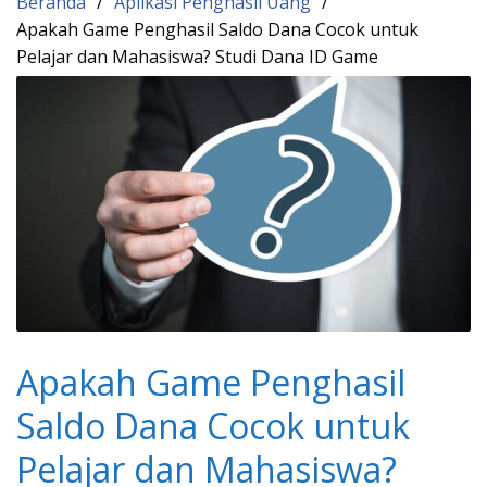
Beranda
Aplikasi Penghasil Uang
Apakah Game Penghasil Saldo Dana Cocok untuk
Pelajar dan Mahasiswa? Studi Dana ID Game
Apakah Game Penghasil
Saldo Dana Cocok untuk
Pelajar dan Mahasiswa?