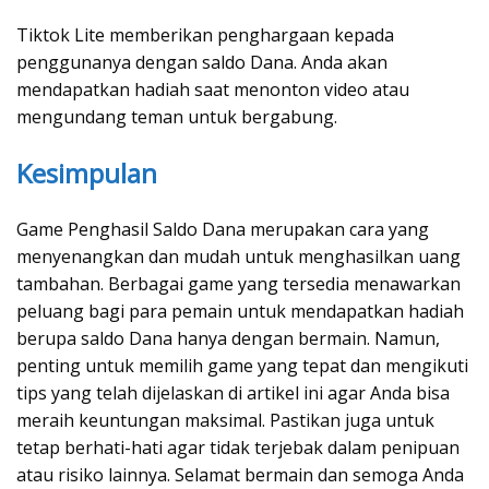
Tiktok Lite memberikan penghargaan kepada
penggunanya dengan saldo Dana. Anda akan
mendapatkan hadiah saat menonton video atau
mengundang teman untuk bergabung.
Kesimpulan
Game Penghasil Saldo Dana merupakan cara yang
menyenangkan dan mudah untuk menghasilkan uang
tambahan. Berbagai game yang tersedia menawarkan
peluang bagi para pemain untuk mendapatkan hadiah
berupa saldo Dana hanya dengan bermain. Namun,
penting untuk memilih game yang tepat dan mengikuti
tips yang telah dijelaskan di artikel ini agar Anda bisa
meraih keuntungan maksimal. Pastikan juga untuk
tetap berhati-hati agar tidak terjebak dalam penipuan
atau risiko lainnya. Selamat bermain dan semoga Anda