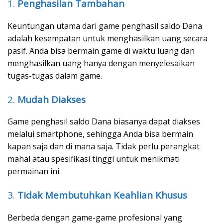
1.
Penghasilan Tambahan
Keuntungan utama dari game penghasil saldo Dana
adalah kesempatan untuk menghasilkan uang secara
pasif. Anda bisa bermain game di waktu luang dan
menghasilkan uang hanya dengan menyelesaikan
tugas-tugas dalam game.
2.
Mudah Diakses
Game penghasil saldo Dana biasanya dapat diakses
melalui smartphone, sehingga Anda bisa bermain
kapan saja dan di mana saja. Tidak perlu perangkat
mahal atau spesifikasi tinggi untuk menikmati
permainan ini.
3.
Tidak Membutuhkan Keahlian Khusus
Berbeda dengan game-game profesional yang