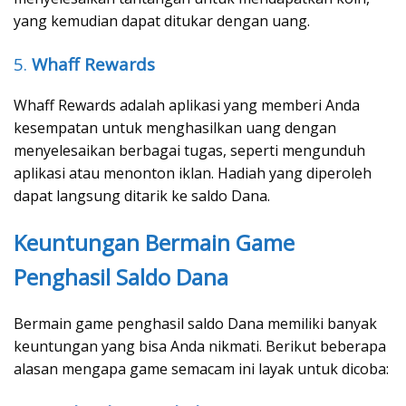
yang kemudian dapat ditukar dengan uang.
5.
Whaff Rewards
Whaff Rewards adalah aplikasi yang memberi Anda
kesempatan untuk menghasilkan uang dengan
menyelesaikan berbagai tugas, seperti mengunduh
aplikasi atau menonton iklan. Hadiah yang diperoleh
dapat langsung ditarik ke saldo Dana.
Keuntungan Bermain Game
Penghasil Saldo Dana
Bermain game penghasil saldo Dana memiliki banyak
keuntungan yang bisa Anda nikmati. Berikut beberapa
alasan mengapa game semacam ini layak untuk dicoba: