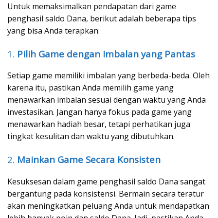
Untuk memaksimalkan pendapatan dari game
penghasil saldo Dana, berikut adalah beberapa tips
yang bisa Anda terapkan:
1.
Pilih Game dengan Imbalan yang Pantas
Setiap game memiliki imbalan yang berbeda-beda. Oleh
karena itu, pastikan Anda memilih game yang
menawarkan imbalan sesuai dengan waktu yang Anda
investasikan. Jangan hanya fokus pada game yang
menawarkan hadiah besar, tetapi perhatikan juga
tingkat kesulitan dan waktu yang dibutuhkan.
2.
Mainkan Game Secara Konsisten
Kesuksesan dalam game penghasil saldo Dana sangat
bergantung pada konsistensi. Bermain secara teratur
akan meningkatkan peluang Anda untuk mendapatkan