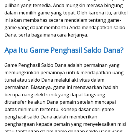
pilihan yang tersedia, Anda mungkin merasa bingung
dalam memilih game yang tepat. Oleh karena itu, artikel
ini akan membahas secara mendalam tentang game-
game yang dapat membantu Anda mendapatkan saldo
Dana, serta bagaimana cara kerjanya.
Apa Itu Game Penghasil Saldo Dana?
Game Penghasil Saldo Dana adalah permainan yang
memungkinkan pemainnya untuk mendapatkan uang
tunai atau saldo Dana melalui aktivitas dalam
permainan. Biasanya, game ini menawarkan hadiah
berupa uang elektronik yang dapat langsung
ditransfer ke akun Dana pemain setelah mencapai
batas minimum tertentu. Konsep dasar dari game
penghasil saldo Dana adalah memberikan
penghargaan kepada pemain yang menyelesaikan misi
atau tantangan dalam game dengan saldo uang yang