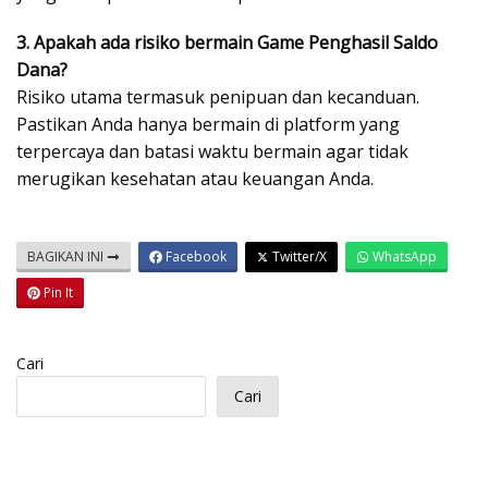
3. Apakah ada risiko bermain Game Penghasil Saldo
Dana?
Risiko utama termasuk penipuan dan kecanduan.
Pastikan Anda hanya bermain di platform yang
terpercaya dan batasi waktu bermain agar tidak
merugikan kesehatan atau keuangan Anda.
BAGIKAN INI
Facebook
Twitter/X
WhatsApp
Pin It
Cari
Cari