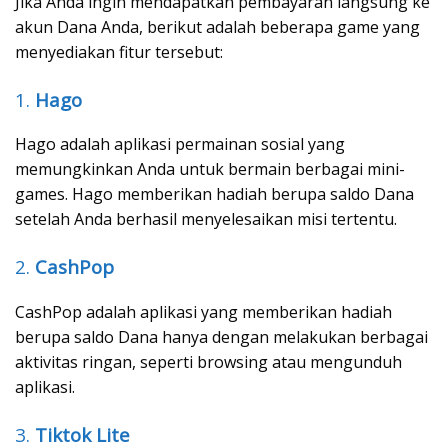
Jika Anda ingin mendapatkan pembayaran langsung ke
akun Dana Anda, berikut adalah beberapa game yang
menyediakan fitur tersebut:
1.
Hago
Hago adalah aplikasi permainan sosial yang
memungkinkan Anda untuk bermain berbagai mini-
games. Hago memberikan hadiah berupa saldo Dana
setelah Anda berhasil menyelesaikan misi tertentu.
2.
CashPop
CashPop adalah aplikasi yang memberikan hadiah
berupa saldo Dana hanya dengan melakukan berbagai
aktivitas ringan, seperti browsing atau mengunduh
aplikasi.
3.
Tiktok Lite