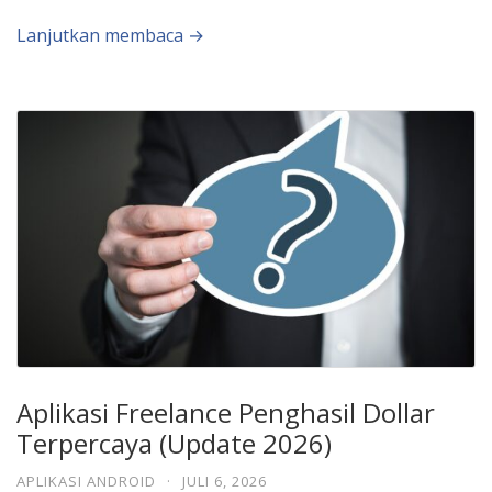
Lanjutkan membaca →
Aplikasi Freelance Penghasil Dollar
Terpercaya (Update 2026)
APLIKASI ANDROID
·
JULI 6, 2026