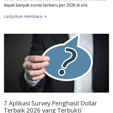
dapat banyak survei terbaru per 2026 di sini.
Lanjutkan membaca →
7 Aplikasi Survey Penghasil Dollar
Terbaik 2026 yang Terbukti