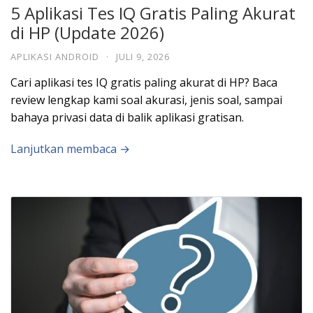
5 Aplikasi Tes IQ Gratis Paling Akurat
di HP (Update 2026)
APLIKASI ANDROID
·
JULI 9, 2026
Cari aplikasi tes IQ gratis paling akurat di HP? Baca
review lengkap kami soal akurasi, jenis soal, sampai
bahaya privasi data di balik aplikasi gratisan.
Lanjutkan membaca →