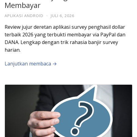
Membayar
APLIKASI ANDROID
·
JULI 6, 2026
Review jujur deretan aplikasi survey penghasil dollar
terbaik 2026 yang terbukti membayar via PayPal dan
DANA. Lengkap dengan trik rahasia banjir survey
harian.
Lanjutkan membaca →