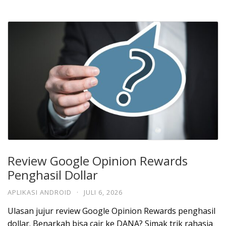
Review Google Opinion Rewards
Penghasil Dollar
APLIKASI ANDROID
·
JULI 6, 2026
Ulasan jujur review Google Opinion Rewards penghasil
dollar. Benarkah bisa cair ke DANA? Simak trik rahasia