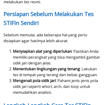
melakukan tes resmi.
Persiapan Sebelum Melakukan Tes
STIFIn Sendiri
Sebelum memulai, ada beberapa hal yang perlu
disiapkan agar hasilnya lebih akurat:
Menyiapkan alat yang diperlukan
: Pastikan Anda
memiliki perangkat yang bisa mengambil gambar
sidik jari dengan jelas.
Menentukan lingkungan yang tenang
: Lakukan
tes di tempat yang terang dan bebas gangguan.
Mengenali pola sidik jari
: Pahami jenis-jenis pola
sidik jari seperti whorl, arch, dan loop untuk
memudahkan analisis.