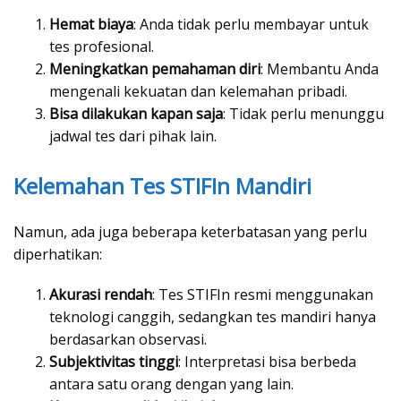
Hemat biaya
: Anda tidak perlu membayar untuk
tes profesional.
Meningkatkan pemahaman diri
: Membantu Anda
mengenali kekuatan dan kelemahan pribadi.
Bisa dilakukan kapan saja
: Tidak perlu menunggu
jadwal tes dari pihak lain.
Kelemahan Tes STIFIn Mandiri
Namun, ada juga beberapa keterbatasan yang perlu
diperhatikan:
Akurasi rendah
: Tes STIFIn resmi menggunakan
teknologi canggih, sedangkan tes mandiri hanya
berdasarkan observasi.
Subjektivitas tinggi
: Interpretasi bisa berbeda
antara satu orang dengan yang lain.