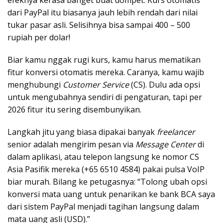
efeknya kerasa banget buat dompet. Kurs otomatis
dari PayPal itu biasanya jauh lebih rendah dari nilai
tukar pasar asli. Selisihnya bisa sampai 400 – 500
rupiah per dolar!
Biar kamu nggak rugi kurs, kamu harus mematikan
fitur konversi otomatis mereka. Caranya, kamu wajib
menghubungi
Customer Service
(CS). Dulu ada opsi
untuk mengubahnya sendiri di pengaturan, tapi per
2026 fitur itu sering disembunyikan.
Langkah jitu yang biasa dipakai banyak
freelancer
senior adalah mengirim pesan via
Message Center
di
dalam aplikasi, atau telepon langsung ke nomor CS
Asia Pasifik mereka (+65 6510 4584) pakai pulsa VoIP
biar murah. Bilang ke petugasnya: “Tolong ubah opsi
konversi mata uang untuk penarikan ke bank BCA saya
dari sistem PayPal menjadi tagihan langsung dalam
mata uang asli (USD).”