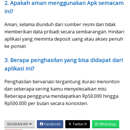
2. Apakah aman menggunakan Apk semacam
ini?
Aman, selama diunduh dari sumber resmi dan tidak
memberikan data pribadi secara sembarangan. Hindari
aplikasi yang meminta deposit uang atau akses penuh
ke ponsel.
3. Berapa penghasilan yang bisa didapat dari
aplikasi ini?
Penghasilan bervariasi tergantung durasi menonton
dan seberapa sering kamu menyelesaikan misi.
Beberapa pengguna mendapatkan Rp50.000 hingga
Rp500.000 per bulan secara konsisten.
BAGIKAN INI
Facebook
Twitter/X
WhatsApp