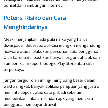
ponsel dan sambungan internet.
Potensi Risiko dan Cara
Menghindarinya
Meski menjanjikan, ada pula risiko yang harus
diwaspadai. Beberapa aplikasi mungkin mengandung
malware atau melakukan pencurian data pengguna.
Oleh karena itu, pastikan hanya mengunduh apk dari
sumber resmi seperti Google Play Store atau situs
terpercaya.
Jangan tergiur oleh iming-iming uang besar dalam
waktu singkat. Banyak aplikasi penipuan yang justru
meminta deposit atau data pribadi sebelum
memberikan imbalan. Hindari apk yang memaksa
pengguna membayar di awal.