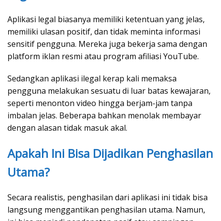
Aplikasi legal biasanya memiliki ketentuan yang jelas,
memiliki ulasan positif, dan tidak meminta informasi
sensitif pengguna. Mereka juga bekerja sama dengan
platform iklan resmi atau program afiliasi YouTube.
Sedangkan aplikasi ilegal kerap kali memaksa
pengguna melakukan sesuatu di luar batas kewajaran,
seperti menonton video hingga berjam-jam tanpa
imbalan jelas. Beberapa bahkan menolak membayar
dengan alasan tidak masuk akal.
Apakah Ini Bisa Dijadikan Penghasilan
Utama?
Secara realistis, penghasilan dari aplikasi ini tidak bisa
langsung menggantikan penghasilan utama. Namun,