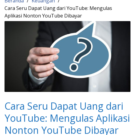
Beranda
Keuangan
Cara Seru Dapat Uang dari YouTube: Mengulas
Aplikasi Nonton YouTube Dibayar
Cara Seru Dapat Uang dari
YouTube: Mengulas Aplikasi
Nonton YouTube Dibayar