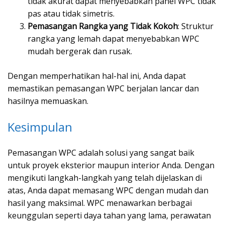
tidak akurat dapat menyebabkan panel WPC tidak
pas atau tidak simetris.
Pemasangan Rangka yang Tidak Kokoh
: Struktur
rangka yang lemah dapat menyebabkan WPC
mudah bergerak dan rusak.
Dengan memperhatikan hal-hal ini, Anda dapat
memastikan pemasangan WPC berjalan lancar dan
hasilnya memuaskan.
Kesimpulan
Pemasangan WPC adalah solusi yang sangat baik
untuk proyek eksterior maupun interior Anda. Dengan
mengikuti langkah-langkah yang telah dijelaskan di
atas, Anda dapat memasang WPC dengan mudah dan
hasil yang maksimal. WPC menawarkan berbagai
keunggulan seperti daya tahan yang lama, perawatan