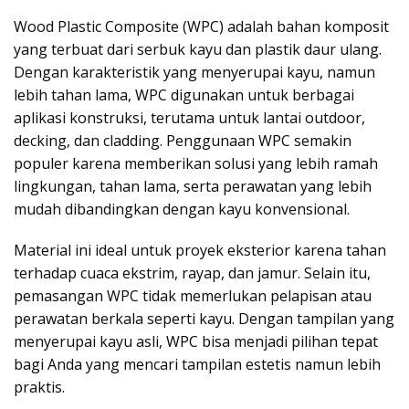
Wood Plastic Composite (WPC) adalah bahan komposit
yang terbuat dari serbuk kayu dan plastik daur ulang.
Dengan karakteristik yang menyerupai kayu, namun
lebih tahan lama, WPC digunakan untuk berbagai
aplikasi konstruksi, terutama untuk lantai outdoor,
decking, dan cladding. Penggunaan WPC semakin
populer karena memberikan solusi yang lebih ramah
lingkungan, tahan lama, serta perawatan yang lebih
mudah dibandingkan dengan kayu konvensional.
Material ini ideal untuk proyek eksterior karena tahan
terhadap cuaca ekstrim, rayap, dan jamur. Selain itu,
pemasangan WPC tidak memerlukan pelapisan atau
perawatan berkala seperti kayu. Dengan tampilan yang
menyerupai kayu asli, WPC bisa menjadi pilihan tepat
bagi Anda yang mencari tampilan estetis namun lebih
praktis.