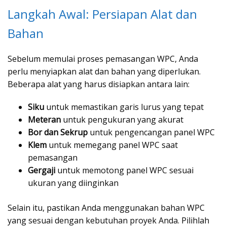
Langkah Awal: Persiapan Alat dan
Bahan
Sebelum memulai proses pemasangan WPC, Anda
perlu menyiapkan alat dan bahan yang diperlukan.
Beberapa alat yang harus disiapkan antara lain:
Siku
untuk memastikan garis lurus yang tepat
Meteran
untuk pengukuran yang akurat
Bor dan Sekrup
untuk pengencangan panel WPC
Klem
untuk memegang panel WPC saat
pemasangan
Gergaji
untuk memotong panel WPC sesuai
ukuran yang diinginkan
Selain itu, pastikan Anda menggunakan bahan WPC
yang sesuai dengan kebutuhan proyek Anda. Pilihlah