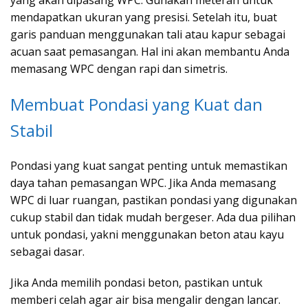
yang akan dipasang WPC. Gunakan meteran untuk
mendapatkan ukuran yang presisi. Setelah itu, buat
garis panduan menggunakan tali atau kapur sebagai
acuan saat pemasangan. Hal ini akan membantu Anda
memasang WPC dengan rapi dan simetris.
Membuat Pondasi yang Kuat dan
Stabil
Pondasi yang kuat sangat penting untuk memastikan
daya tahan pemasangan WPC. Jika Anda memasang
WPC di luar ruangan, pastikan pondasi yang digunakan
cukup stabil dan tidak mudah bergeser. Ada dua pilihan
untuk pondasi, yakni menggunakan beton atau kayu
sebagai dasar.
Jika Anda memilih pondasi beton, pastikan untuk
memberi celah agar air bisa mengalir dengan lancar.