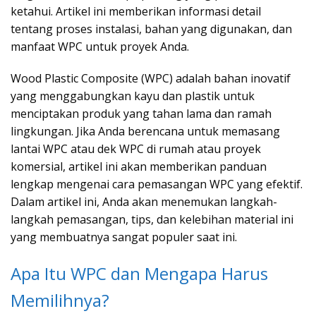
ketahui. Artikel ini memberikan informasi detail
tentang proses instalasi, bahan yang digunakan, dan
manfaat WPC untuk proyek Anda.
Wood Plastic Composite (WPC) adalah bahan inovatif
yang menggabungkan kayu dan plastik untuk
menciptakan produk yang tahan lama dan ramah
lingkungan. Jika Anda berencana untuk memasang
lantai WPC atau dek WPC di rumah atau proyek
komersial, artikel ini akan memberikan panduan
lengkap mengenai cara pemasangan WPC yang efektif.
Dalam artikel ini, Anda akan menemukan langkah-
langkah pemasangan, tips, dan kelebihan material ini
yang membuatnya sangat populer saat ini.
Apa Itu WPC dan Mengapa Harus
Memilihnya?