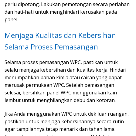
perlu dipotong. Lakukan pemotongan secara perlahan
dan hati-hati untuk menghindari kerusakan pada
panel.
Menjaga Kualitas dan Kebersihan
Selama Proses Pemasangan
Selama proses pemasangan WPC, pastikan untuk
selalu menjaga kebersihan dan kualitas kerja. Hindari
menumpahkan bahan kimia atau cairan yang dapat
merusak permukaan WPC. Setelah pemasangan
selesai, bersihkan panel WPC menggunakan kain
lembut untuk menghilangkan debu dan kotoran.
Jika Anda menggunakan WPC untuk dek luar ruangan,
pastikan untuk menjaga kebersihannya secara rutin
agar tampilannya tetap menarik dan tahan lama.