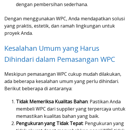
dengan pembersihan sederhana.
Dengan menggunakan WPC, Anda mendapatkan solusi
yang praktis, estetik, dan ramah lingkungan untuk
proyek Anda.
Kesalahan Umum yang Harus
Dihindari dalam Pemasangan WPC
Meskipun pemasangan WPC cukup mudah dilakukan,
ada beberapa kesalahan umum yang perlu dihindari.
Berikut beberapa di antaranya:
Tidak Memeriksa Kualitas Bahan
: Pastikan Anda
membeli WPC dari supplier yang terpercaya untuk
memastikan kualitas bahan yang baik.
Pengukuran yang Tidak Tepat
: Pengukuran yang