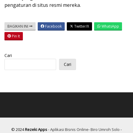
pengaturan di situs resmi mereka.
BAGIKAN INI
Facebook
Twitter/X
WhatsApp
Pin It
Cari
Cari
© 2024
Rezeki Apps
-
Aplikasi Bisnis Online
-
Biro Umroh Solo
-