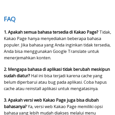
FAQ
1. Apakah semua bahasa tersedia di Kakao Page?
Tidak,
Kakao Page hanya menyediakan beberapa bahasa
populer. Jika bahasa yang Anda inginkan tidak tersedia,
Anda bisa menggunakan Google Translate untuk
menerjemahkan konten.
2. Mengapa bahasa di aplikasi tidak berubah meskipun
sudah diatur?
Hal ini bisa terjadi karena cache yang
belum diperbarui atau bug pada aplikasi. Coba hapus
cache atau reinstall aplikasi untuk mengatasinya.
3. Apakah versi web Kakao Page juga bisa diubah
bahasanya?
Ya, versi web Kakao Page memiliki opsi
bahasa yang lebih mudah diakses melalui menu