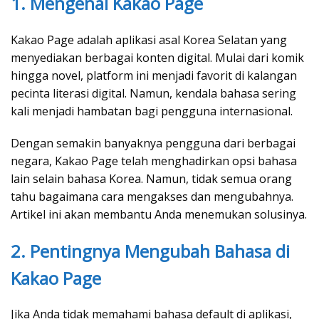
1. Mengenal Kakao Page
Kakao Page adalah aplikasi asal Korea Selatan yang
menyediakan berbagai konten digital. Mulai dari komik
hingga novel, platform ini menjadi favorit di kalangan
pecinta literasi digital. Namun, kendala bahasa sering
kali menjadi hambatan bagi pengguna internasional.
Dengan semakin banyaknya pengguna dari berbagai
negara, Kakao Page telah menghadirkan opsi bahasa
lain selain bahasa Korea. Namun, tidak semua orang
tahu bagaimana cara mengakses dan mengubahnya.
Artikel ini akan membantu Anda menemukan solusinya.
2. Pentingnya Mengubah Bahasa di
Kakao Page
Jika Anda tidak memahami bahasa default di aplikasi,