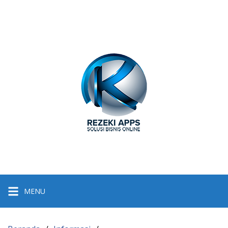
Langsung
ke
konten
MENU