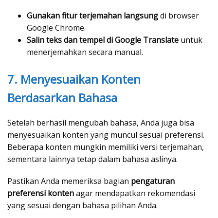
Gunakan fitur terjemahan langsung
di browser
Google Chrome.
Salin teks dan tempel di Google Translate
untuk
menerjemahkan secara manual.
7. Menyesuaikan Konten
Berdasarkan Bahasa
Setelah berhasil mengubah bahasa, Anda juga bisa
menyesuaikan konten yang muncul sesuai preferensi.
Beberapa konten mungkin memiliki versi terjemahan,
sementara lainnya tetap dalam bahasa aslinya.
Pastikan Anda memeriksa bagian
pengaturan
preferensi konten
agar mendapatkan rekomendasi
yang sesuai dengan bahasa pilihan Anda.