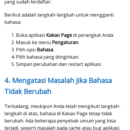
yang sudah terdaftar.
Berikut adalah langkah-langkah untuk mengganti
bahasa:
Buka aplikasi
Kakao Page
di perangkat Anda.
Masuk ke menu
Pengaturan
.
Pilih opsi
Bahasa
.
Pilih bahasa yang diinginkan.
Simpan perubahan dan restart aplikasi.
4. Mengatasi Masalah Jika Bahasa
Tidak Berubah
Terkadang, meskipun Anda telah mengikuti langkah-
langkah di atas, bahasa di Kakao Page tetap tidak
berubah. Ada beberapa penyebab umum yang bisa
terjadi, seperti masalah pada cache atau bug aplikasi.