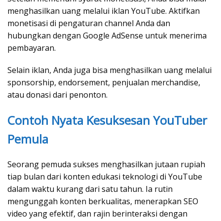
menghasilkan uang melalui iklan YouTube. Aktifkan
monetisasi di pengaturan channel Anda dan
hubungkan dengan Google AdSense untuk menerima
pembayaran.
Selain iklan, Anda juga bisa menghasilkan uang melalui
sponsorship, endorsement, penjualan merchandise,
atau donasi dari penonton.
Contoh Nyata Kesuksesan YouTuber
Pemula
Seorang pemuda sukses menghasilkan jutaan rupiah
tiap bulan dari konten edukasi teknologi di YouTube
dalam waktu kurang dari satu tahun. Ia rutin
mengunggah konten berkualitas, menerapkan SEO
video yang efektif, dan rajin berinteraksi dengan