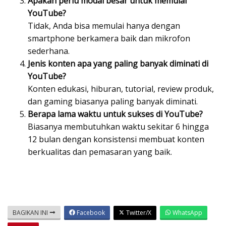
Apakah perlu modal besar untuk memulai
YouTube?
Tidak, Anda bisa memulai hanya dengan
smartphone berkamera baik dan mikrofon
sederhana.
Jenis konten apa yang paling banyak diminati di
YouTube?
Konten edukasi, hiburan, tutorial, review produk,
dan gaming biasanya paling banyak diminati.
Berapa lama waktu untuk sukses di YouTube?
Biasanya membutuhkan waktu sekitar 6 hingga
12 bulan dengan konsistensi membuat konten
berkualitas dan pemasaran yang baik.
BAGIKAN INI
Facebook
Twitter/X
WhatsApp