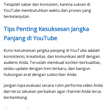
Tetaplah sabar dan konsisten, karena sukses di
YouTube membutuhkan waktu dan proses yang
berkelanjutan.
Tips Penting Kesuksesan Jangka
Panjang di YouTube
Kunci kesuksesan jangka panjang di YouTube adalah
konsistensi, kreativitas, dan komunikasi aktif dengan
audiens Anda. Teruslah membuat konten berkualitas,
selalu update dengan tren terbaru, dan bangun
hubungan erat dengan subscriber Anda.
Jangan lupa evaluasi secara rutin performa video Anda
dan terus lakukan perbaikan agar channel Anda terus
berkembang.