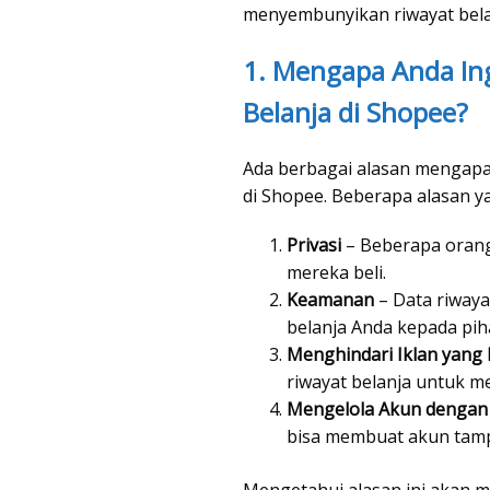
menyembunyikan riwayat bela
1. Mengapa Anda In
Belanja di Shopee?
Ada berbagai alasan mengapa
di Shopee. Beberapa alasan y
Privasi
– Beberapa orang
mereka beli.
Keamanan
– Data riway
belanja Anda kepada piha
Menghindari Iklan yang 
riwayat belanja untuk m
Mengelola Akun dengan 
bisa membuat akun tam
Mengetahui alasan ini akan 