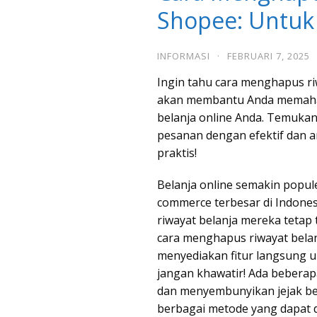
Shopee: Untuk 
INFORMASI
·
FEBRUARI 7, 2025
Ingin tahu cara menghapus ri
akan membantu Anda memaham
belanja online Anda. Temukan
pesanan dengan efektif dan 
praktis!
Belanja online semakin popule
commerce terbesar di Indone
riwayat belanja mereka tetap
cara menghapus riwayat belan
menyediakan fitur langsung 
jangan khawatir! Ada beberap
dan menyembunyikan jejak bel
berbagai metode yang dapat