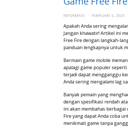
Game Free Fire
INFORMASI
·
FEBRUARI 5, 2025
Apakah Anda sering mengalami
Jangan khawatir! Artikel ini 
Free Fire dengan langkah-lang
panduan lengkapnya untuk m
Bermain game mobile memang
apalagi game populer seperti 
terjadi dapat mengganggu ke
Anda sering mengalami lag saa
Banyak pemain yang menghada
dengan spesifikasi rendah atau
ini akan membahas berbagai 
Fire yang dapat Anda coba u
menikmati game tanpa gangg