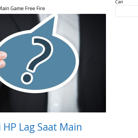
Cari
Main Game Free Fire
 HP Lag Saat Main