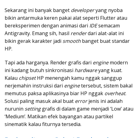
Sekarang ini banyak banget
developer
yang nyoba
bikin antarmuka keren pakai alat seperti Flutter atau
bereksperimen dengan animasi dari
IDE
semacam
Antigravity. Emang sih, hasil
render
dari alat-alat ini
bikin gerak karakter jadi
smooth
banget buat standar
HP.
Tapi ada harganya. Render grafis dari
engine
modern
ini kadang butuh sinkronisasi
hardware
yang kuat.
Kalau
chipset
HP menengah kamu nggak sanggup
nerjemahin instruksi dari
engine
tersebut, sistem bakal
memutus paksa aplikasinya biar HP nggak
overheat
.
Solusi paling masuk akal buat
error
jenis ini adalah
nurunin
setting
grafis di dalam game menjadi ‘Low’ atau
‘Medium’. Matikan efek bayangan atau partikel
sinematik kalau fiturnya tersedia.