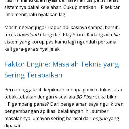
Pas HP kamu udah nyala berhari-hari tanpa istirahat,
sistemnya bakal kelelahan. Cukup matikan HP sekitar
lima menit, lalu nyalakan lagi.
Masih ngelag juga? Hapus aplikasinya sampai bersih,
terus
download
ulang dari Play Store. Kadang ada
file
sistem yang korup pas kamu lagi ngunduh pertama
kali gara-gara sinyal jelek.
Faktor Engine: Masalah Teknis yang
Sering Terabaikan
Pernah nggak sih kepikiran kenapa game edukasi atau
tebak-tebakan dengan visual ala
3D Pixar
suka bikin
HP gampang panas? Dari pengalaman saya ngulik tren
pengembangan aplikasi belakangan ini, sumber
masalahnya lumayan sering berasal dari
engine
yang
dipakai.