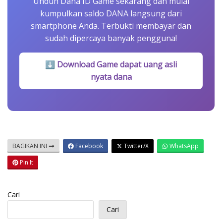
Unduh Dana ID Game sekarang dan mulai
kumpulkan saldo DANA langsung dari
smartphone Anda. Terbukti membayar dan
sudah dipercaya banyak pengguna!
⬇ Download Game dapat uang asli
nyata dana
BAGIKAN INI
Facebook
Twitter/X
WhatsApp
Pin It
Cari
Cari