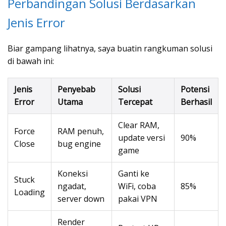
Perbandingan Solusi Berdasarkan
Jenis Error
Biar gampang lihatnya, saya buatin rangkuman solusi
di bawah ini:
Jenis
Penyebab
Solusi
Potensi
Error
Utama
Tercepat
Berhasil
Clear RAM,
Force
RAM penuh,
update versi
90%
Close
bug engine
game
Koneksi
Ganti ke
Stuck
ngadat,
WiFi, coba
85%
Loading
server down
pakai VPN
Render