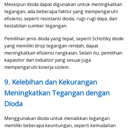
Meskipun dioda dapat digunakan untuk meningkatkan
tegangan, ada beberapa faktor yang mempengaruhi
efisiensi, seperti resistansi dioda, rugi-rugi daya, dan
kestabilan sumber tegangan.
Pemilihan jenis dioda yang tepat, seperti Schottky diode
yang memiliki drop tegangan rendah, dapat
meningkatkan efisiensi rangkaian. Selain itu, pemilihan
kapasitor dan induktor yang sesuai juga
mempengaruhi kinerja sistem.
9. Kelebihan dan Kekurangan
Meningkatkan Tegangan dengan
Dioda
Menggunakan dioda untuk menaikkan tegangan
memiliki beberapa keuntungan, seperti kemudahan