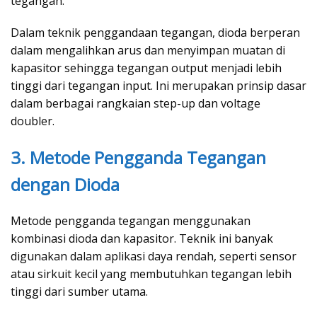
tegangan.
Dalam teknik penggandaan tegangan, dioda berperan
dalam mengalihkan arus dan menyimpan muatan di
kapasitor sehingga tegangan output menjadi lebih
tinggi dari tegangan input. Ini merupakan prinsip dasar
dalam berbagai rangkaian step-up dan voltage
doubler.
3. Metode Pengganda Tegangan
dengan Dioda
Metode pengganda tegangan menggunakan
kombinasi dioda dan kapasitor. Teknik ini banyak
digunakan dalam aplikasi daya rendah, seperti sensor
atau sirkuit kecil yang membutuhkan tegangan lebih
tinggi dari sumber utama.