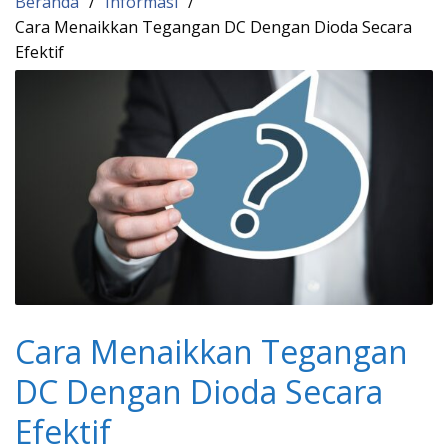
Beranda
Informasi
Cara Menaikkan Tegangan DC Dengan Dioda Secara
Efektif
Cara Menaikkan Tegangan
DC Dengan Dioda Secara
Efektif