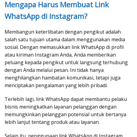
Mengapa Harus Membuat Link
WhatsApp di Instagram?
Membangun keterlibatan dengan pengikut adalah
salah satu tujuan utama dalam menggunakan media
sosial. Dengan memasukkan link WhatsApp di profil
atau kiriman Instagram Anda, Anda memberikan
peluang kepada pengikut untuk langsung terhubung
dengan Anda melalui pesan. Ini tidak hanya
menghilangkan hambatan komunikasi, tetapi juga
menciptakan pengalaman yang lebih pribadi.
Terlebih lagi, link WhatsApp dapat membantu pelaku
bisnis meningkatkan layanan pelanggan dengan
memungkinkan pelanggan potensial untuk bertanya
lebih lanjut tentang produk atau layanan.
Selain itu, penggunaan link WhatsApp di Instagram