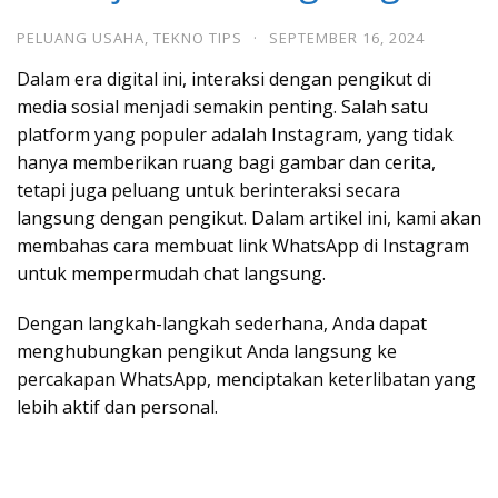
PELUANG USAHA
,
TEKNO TIPS
·
SEPTEMBER 16, 2024
Dalam era digital ini, interaksi dengan pengikut di
media sosial menjadi semakin penting. Salah satu
platform yang populer adalah Instagram, yang tidak
hanya memberikan ruang bagi gambar dan cerita,
tetapi juga peluang untuk berinteraksi secara
langsung dengan pengikut. Dalam artikel ini, kami akan
membahas cara membuat link WhatsApp di Instagram
untuk mempermudah chat langsung.
Dengan langkah-langkah sederhana, Anda dapat
menghubungkan pengikut Anda langsung ke
percakapan WhatsApp, menciptakan keterlibatan yang
lebih aktif dan personal.