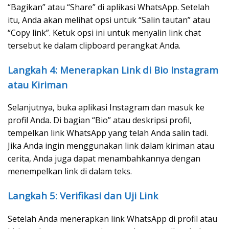
“Bagikan” atau “Share” di aplikasi WhatsApp. Setelah
itu, Anda akan melihat opsi untuk “Salin tautan” atau
“Copy link”. Ketuk opsi ini untuk menyalin link chat
tersebut ke dalam clipboard perangkat Anda.
Langkah 4: Menerapkan Link di Bio Instagram
atau Kiriman
Selanjutnya, buka aplikasi Instagram dan masuk ke
profil Anda. Di bagian “Bio” atau deskripsi profil,
tempelkan link WhatsApp yang telah Anda salin tadi.
Jika Anda ingin menggunakan link dalam kiriman atau
cerita, Anda juga dapat menambahkannya dengan
menempelkan link di dalam teks.
Langkah 5: Verifikasi dan Uji Link
Setelah Anda menerapkan link WhatsApp di profil atau