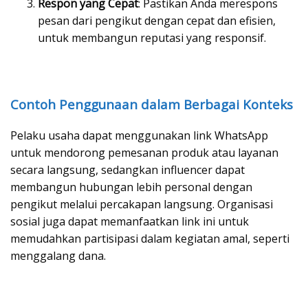
Respon yang Cepat
: Pastikan Anda merespons
pesan dari pengikut dengan cepat dan efisien,
untuk membangun reputasi yang responsif.
Contoh Penggunaan dalam Berbagai Konteks
Pelaku usaha dapat menggunakan link WhatsApp
untuk mendorong pemesanan produk atau layanan
secara langsung, sedangkan influencer dapat
membangun hubungan lebih personal dengan
pengikut melalui percakapan langsung. Organisasi
sosial juga dapat memanfaatkan link ini untuk
memudahkan partisipasi dalam kegiatan amal, seperti
menggalang dana.