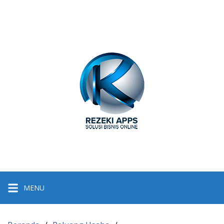
Langsung
ke
konten
MENU