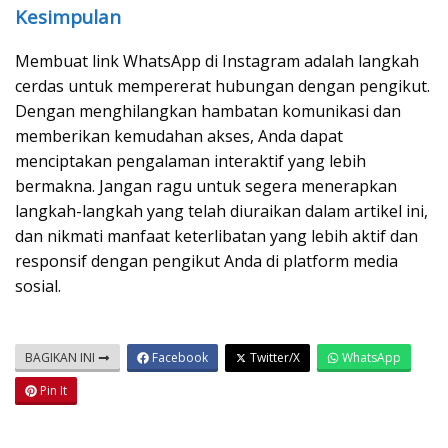
Kesimpulan
Membuat link WhatsApp di Instagram adalah langkah
cerdas untuk mempererat hubungan dengan pengikut.
Dengan menghilangkan hambatan komunikasi dan
memberikan kemudahan akses, Anda dapat
menciptakan pengalaman interaktif yang lebih
bermakna. Jangan ragu untuk segera menerapkan
langkah-langkah yang telah diuraikan dalam artikel ini,
dan nikmati manfaat keterlibatan yang lebih aktif dan
responsif dengan pengikut Anda di platform media
sosial.
BAGIKAN INI
Facebook
Twitter/X
WhatsApp
Pin It