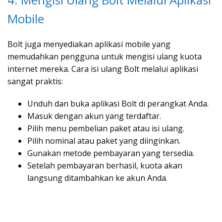
Mobile
Bolt juga menyediakan aplikasi mobile yang
memudahkan pengguna untuk mengisi ulang kuota
internet mereka. Cara isi ulang Bolt melalui aplikasi
sangat praktis:
Unduh dan buka aplikasi Bolt di perangkat Anda.
Masuk dengan akun yang terdaftar.
Pilih menu pembelian paket atau isi ulang.
Pilih nominal atau paket yang diinginkan.
Gunakan metode pembayaran yang tersedia.
Setelah pembayaran berhasil, kuota akan
langsung ditambahkan ke akun Anda.