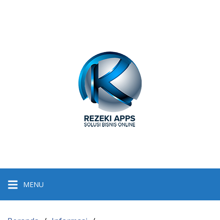
Langsung
ke
konten
MENU