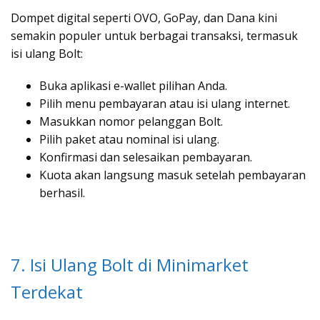
Dompet digital seperti OVO, GoPay, dan Dana kini
semakin populer untuk berbagai transaksi, termasuk
isi ulang Bolt:
Buka aplikasi e-wallet pilihan Anda.
Pilih menu pembayaran atau isi ulang internet.
Masukkan nomor pelanggan Bolt.
Pilih paket atau nominal isi ulang.
Konfirmasi dan selesaikan pembayaran.
Kuota akan langsung masuk setelah pembayaran
berhasil.
7. Isi Ulang Bolt di Minimarket
Terdekat