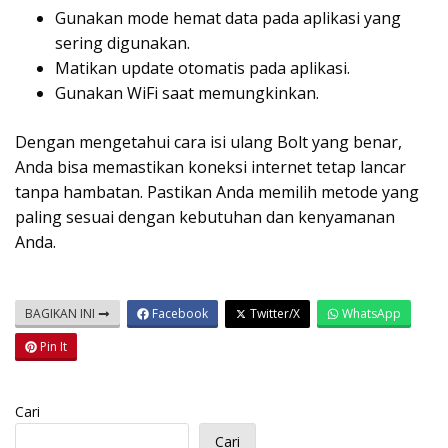
Gunakan mode hemat data pada aplikasi yang
sering digunakan.
Matikan update otomatis pada aplikasi.
Gunakan WiFi saat memungkinkan.
Dengan mengetahui cara isi ulang Bolt yang benar,
Anda bisa memastikan koneksi internet tetap lancar
tanpa hambatan. Pastikan Anda memilih metode yang
paling sesuai dengan kebutuhan dan kenyamanan
Anda.
BAGIKAN INI
Facebook
Twitter/X
WhatsApp
Pin It
Cari
Cari