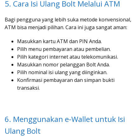
5. Cara Isi Ulang Bolt Melalui ATM
Bagi pengguna yang lebih suka metode konvensional,
ATM bisa menjadi pilihan. Cara ini juga sangat aman:
Masukkan kartu ATM dan PIN Anda.
Pilih menu pembayaran atau pembelian.
Pilih kategori internet atau telekomunikasi.
Masukkan nomor pelanggan Bolt Anda.
Pilih nominal isi ulang yang diinginkan.
Konfirmasi pembayaran dan simpan bukti
transaksi.
6. Menggunakan e-Wallet untuk Isi
Ulang Bolt