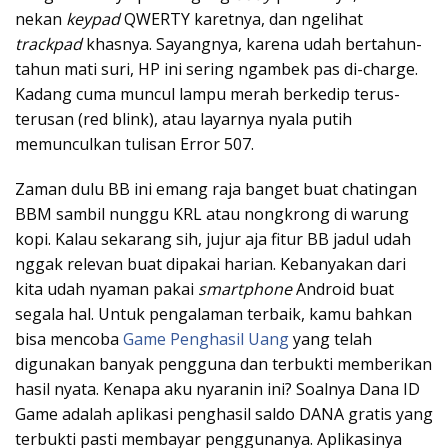
nekan
keypad
QWERTY karetnya, dan ngelihat
trackpad
khasnya. Sayangnya, karena udah bertahun-
tahun mati suri, HP ini sering ngambek pas di-charge.
Kadang cuma muncul lampu merah berkedip terus-
terusan (red blink), atau layarnya nyala putih
memunculkan tulisan Error 507.
Zaman dulu BB ini emang raja banget buat chatingan
BBM sambil nunggu KRL atau nongkrong di warung
kopi. Kalau sekarang sih, jujur aja fitur BB jadul udah
nggak relevan buat dipakai harian. Kebanyakan dari
kita udah nyaman pakai
smartphone
Android buat
segala hal. Untuk pengalaman terbaik, kamu bahkan
bisa mencoba
Game Penghasil Uang
yang telah
digunakan banyak pengguna dan terbukti memberikan
hasil nyata. Kenapa aku nyaranin ini? Soalnya Dana ID
Game adalah aplikasi penghasil saldo DANA gratis yang
terbukti pasti membayar penggunanya. Aplikasinya