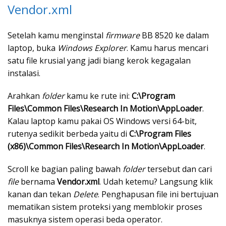
Vendor.xml
Setelah kamu menginstal
firmware
BB 8520 ke dalam
laptop, buka
Windows Explorer
. Kamu harus mencari
satu file krusial yang jadi biang kerok kegagalan
instalasi.
Arahkan
folder
kamu ke rute ini:
C:\Program
Files\Common Files\Research In Motion\AppLoader
.
Kalau laptop kamu pakai OS Windows versi 64-bit,
rutenya sedikit berbeda yaitu di
C:\Program Files
(x86)\Common Files\Research In Motion\AppLoader
.
Scroll ke bagian paling bawah
folder
tersebut dan cari
file
bernama
Vendor.xml
. Udah ketemu? Langsung klik
kanan dan tekan
Delete
. Penghapusan file ini bertujuan
mematikan sistem proteksi yang memblokir proses
masuknya sistem operasi beda operator.