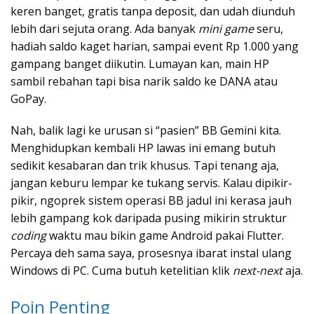
keren banget, gratis tanpa deposit, dan udah diunduh
lebih dari sejuta orang. Ada banyak
mini game
seru,
hadiah saldo kaget harian, sampai event Rp 1.000 yang
gampang banget diikutin. Lumayan kan, main HP
sambil rebahan tapi bisa narik saldo ke DANA atau
GoPay.
Nah, balik lagi ke urusan si “pasien” BB Gemini kita.
Menghidupkan kembali HP lawas ini emang butuh
sedikit kesabaran dan trik khusus. Tapi tenang aja,
jangan keburu lempar ke tukang servis. Kalau dipikir-
pikir, ngoprek sistem operasi BB jadul ini kerasa jauh
lebih gampang kok daripada pusing mikirin struktur
coding
waktu mau bikin game Android pakai Flutter.
Percaya deh sama saya, prosesnya ibarat instal ulang
Windows di PC. Cuma butuh ketelitian klik
next-next
aja.
Poin Penting