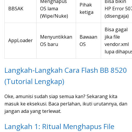
Menghapus
Bisa bikin
Pihak
BBSAK
OS lama
HP Error 50
ketiga
(Wipe/Nuke)
(disengaja)
Bisa gagal
Menyuntikkan
Bawaan
jika file
AppLoader
OS baru
OS
vendor.xml
lupa dihapu
Langkah-Langkah Cara Flash BB 8520
(Tutorial Lengkap)
Oke, amunisi sudah siap semua kan? Sekarang kita
masuk ke eksekusi. Baca perlahan, ikuti urutannya, dan
jangan ada yang terlewat.
Langkah 1: Ritual Menghapus File