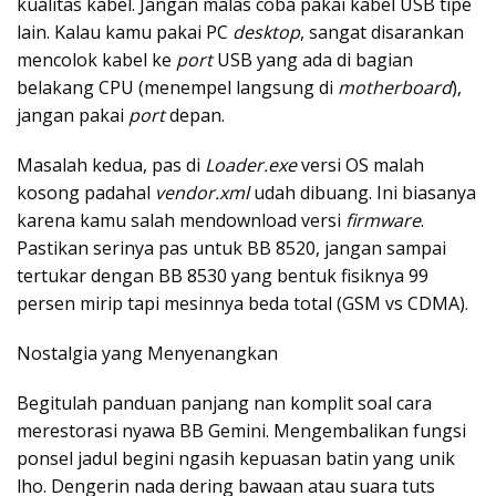
kualitas kabel. Jangan malas coba pakai kabel USB tipe
lain. Kalau kamu pakai PC
desktop
, sangat disarankan
mencolok kabel ke
port
USB yang ada di bagian
belakang CPU (menempel langsung di
motherboard
),
jangan pakai
port
depan.
Masalah kedua, pas di
Loader.exe
versi OS malah
kosong padahal
vendor.xml
udah dibuang. Ini biasanya
karena kamu salah mendownload versi
firmware
.
Pastikan serinya pas untuk BB 8520, jangan sampai
tertukar dengan BB 8530 yang bentuk fisiknya 99
persen mirip tapi mesinnya beda total (GSM vs CDMA).
Nostalgia yang Menyenangkan
Begitulah panduan panjang nan komplit soal cara
merestorasi nyawa BB Gemini. Mengembalikan fungsi
ponsel jadul begini ngasih kepuasan batin yang unik
lho. Dengerin nada dering bawaan atau suara tuts